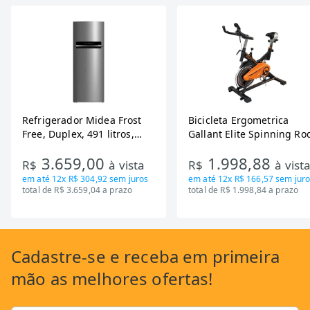
Refrigerador Midea Frost
Bicicleta Ergometrica
Free, Duplex, 491 litros,
Gallant Elite Spinning Ro
Inverter, Inox e Bivolt (MD-
de Inercia 13KG ate 110K
3.659,00
1.998,88
RT650EVK463)
Mecanica GSB13HBTA-PT
R$
à vista
R$
à vist
em até
12x R$ 304,92
sem juros
em até
12x R$ 166,57
sem juro
total de R$ 3.659,04 a prazo
total de R$ 1.998,84 a prazo
Cadastre-se
e receba em primeira
mão as
melhores ofertas!