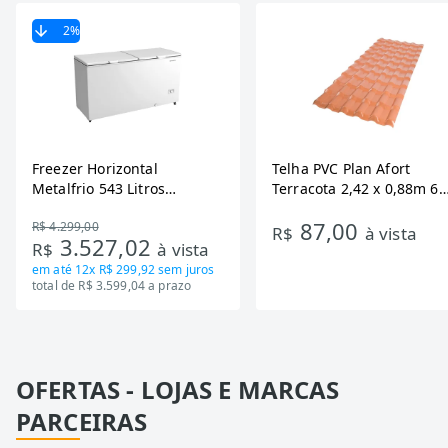
2
%
Freezer Horizontal
Telha PVC Plan Afort
Metalfrio 543 Litros
Terracota 2,42 x 0,88m 6
DA550IF - Dupla Ação,
Ondas
87,00
R$ 4.299,00
Tecnologia Inverter, Branco,
R$
à vista
3.527,02
R$
à vista
Bivolt
em até
12x R$ 299,92
sem juros
total de R$ 3.599,04 a prazo
OFERTAS - LOJAS E MARCAS
PARCEIRAS