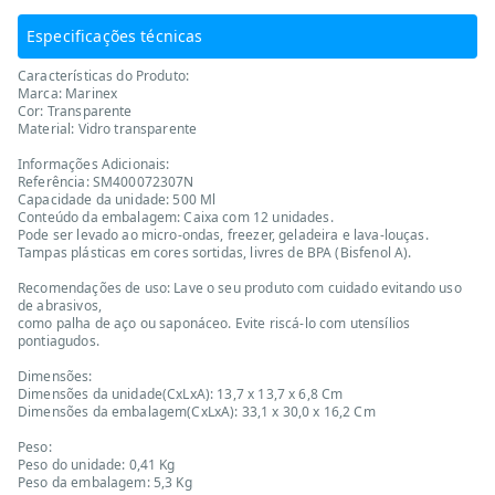
Especificações técnicas
Características do Produto:
Marca: Marinex
Cor: Transparente
Material: Vidro transparente
Informações Adicionais:
Referência: SM400072307N
Capacidade da unidade: 500 Ml
Conteúdo da embalagem: Caixa com 12 unidades.
Pode ser levado ao micro-ondas, freezer, geladeira e lava-louças.
Tampas plásticas em cores sortidas, livres de BPA (Bisfenol A).
Recomendações de uso: Lave o seu produto com cuidado evitando uso
de abrasivos,
como palha de aço ou saponáceo. Evite riscá-lo com utensílios
pontiagudos.
Dimensões:
Dimensões da unidade(CxLxA): 13,7 x 13,7 x 6,8 Cm
Dimensões da embalagem(CxLxA): 33,1 x 30,0 x 16,2 Cm
Peso:
Peso do unidade: 0,41 Kg
Peso da embalagem: 5,3 Kg