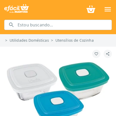
>
Utilidades Domésticas
>
Utensílios de Cozinha