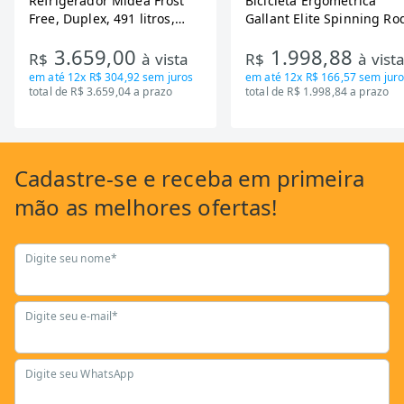
Refrigerador Midea Frost
Bicicleta Ergometrica
Free, Duplex, 491 litros,
Gallant Elite Spinning Ro
Inverter, Inox e Bivolt (MD-
de Inercia 13KG ate 110K
3.659,00
1.998,88
RT650EVK463)
Mecanica GSB13HBTA-PT
R$
à vista
R$
à vist
em até
12x R$ 304,92
sem juros
em até
12x R$ 166,57
sem juro
total de R$ 3.659,04 a prazo
total de R$ 1.998,84 a prazo
Cadastre-se
e receba em primeira
mão as
melhores ofertas!
Digite seu nome*
Digite seu e-mail*
Digite seu WhatsApp