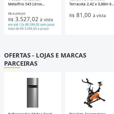
Metalfrio 543 Litros
Terracota 2,42 x 0,88m 6
DA550IF - Dupla Ação,
Ondas
81,00
R$ 4.299,00
Tecnologia Inverter, Branco,
R$
à vista
3.527,02
R$
à vista
Bivolt
em até
12x R$ 299,92
sem juros
total de R$ 3.599,04 a prazo
OFERTAS - LOJAS E MARCAS
PARCEIRAS