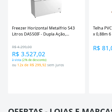
Freezer Horizontal Metalfrio 543
Telha PVC
Litros DA550IF - Dupla Ação,
x 0,88m 
Tecnologia Inverter, Branco, Bivolt
R$ 81,
R$ 4.299,00
R$ 3.527,02
à vista
(
2
% de desconto)
ou
12x de R$ 299,92
sem juros
OFERTAS - LOJAS E MARCA