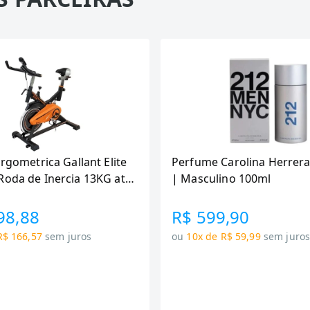
Ergometrica Gallant Elite
Perfume Carolina Herrera
Roda de Inercia 13KG ate
| Masculino 100ml
canica GSB13HBTA-PT
98,88
R$ 599,90
R$ 166,57
sem juros
ou
10x de R$ 59,99
sem juro