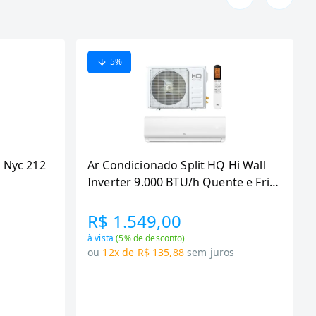
5
%
 Nyc 212
Ar Condicionado Split HQ Hi Wall
Inverter 9.000 BTU/h Quente e Frio
Monofasico Branco
VIHT9KCH3S2S23 -
R$ 1.549,00
à vista
(
5
% de desconto)
s
ou
12x de R$ 135,88
sem juros