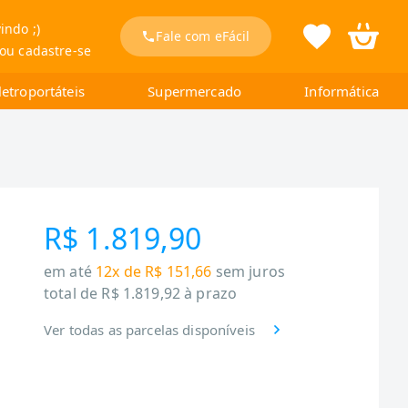
indo ;)
Fale com eFácil
 ou cadastre-se
letroportáteis
Supermercado
Informática
R$ 1.819,90
em até
12x de R$ 151,66
sem juros
total de
R$ 1.819,92
à prazo
Ver todas as parcelas disponíveis