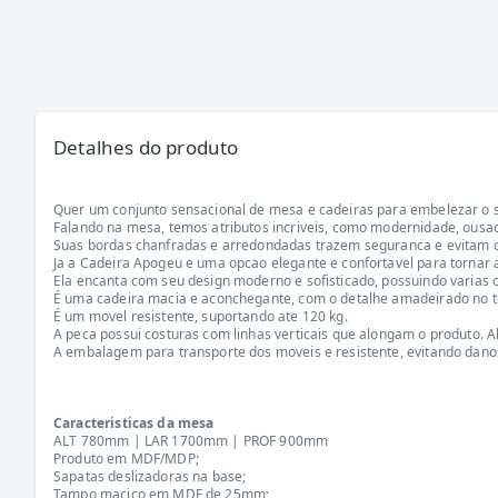
Detalhes do produto
Quer um conjunto sensacional de mesa e cadeiras para embelezar o 
Falando na mesa, temos atributos incriveis, como modernidade, ousad
Suas bordas chanfradas e arredondadas trazem seguranca e evitam c
Ja a Cadeira Apogeu e uma opcao elegante e confortavel para tornar a
Ela encanta com seu design moderno e sofisticado, possuindo varias o
É uma cadeira macia e aconchegante, com o detalhe amadeirado no 
É um movel resistente, suportando ate 120 kg.
A peca possui costuras com linhas verticais que alongam o produto. A
A embalagem para transporte dos moveis e resistente, evitando dano
Caracteristicas da mesa
ALT 780mm | LAR 1700mm | PROF 900mm
Produto em MDF/MDP;
Sapatas deslizadoras na base;
Tampo macico em MDF de 25mm;