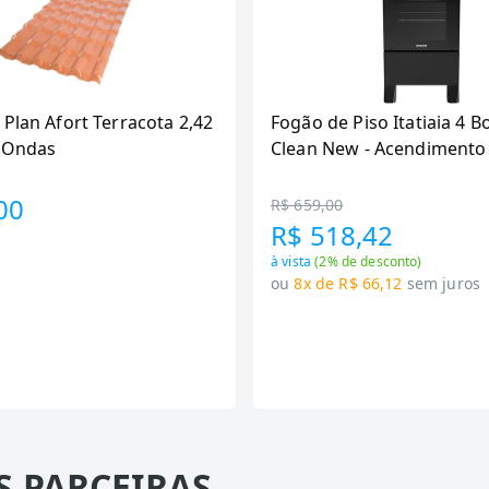
 Plan Afort Terracota 2,42
Fogão de Piso Itatiaia 4 B
6 Ondas
Clean New - Acendimento
Preto
00
R$ 659,00
R$ 518,42
à vista
(
2
% de desconto)
ou
8x de R$ 66,12
sem juros
S PARCEIRAS