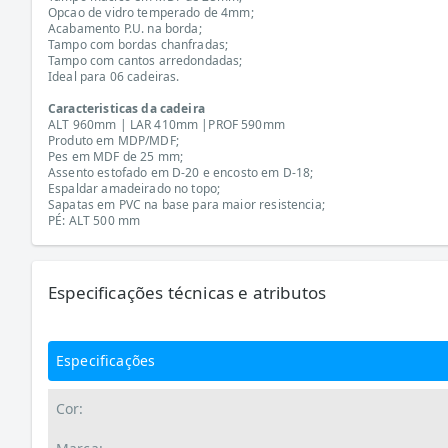
Opcao de vidro temperado de 4mm;
Acabamento P.U. na borda;
Tampo com bordas chanfradas;
Tampo com cantos arredondadas;
Ideal para 06 cadeiras.
Caracteristicas da cadeira
ALT 960mm | LAR 410mm |PROF 590mm
Produto em MDP/MDF;
Pes em MDF de 25 mm;
Assento estofado em D-20 e encosto em D-18;
Espaldar amadeirado no topo;
Sapatas em PVC na base para maior resistencia;
PÉ: ALT 500 mm
Especificações técnicas e atributos
Especificações
Cor: