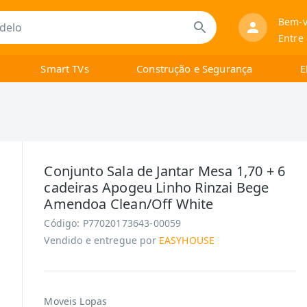
Bem-v
Entre
Smart TVs
Construção e Segurança
E
Conjunto Sala de Jantar Mesa 1,70 + 6
cadeiras Apogeu Linho Rinzai Bege
Amendoa Clean/Off White
Código:
P77020173643-00059
Vendido e entregue por
EASYHOUSE
Moveis Lopas