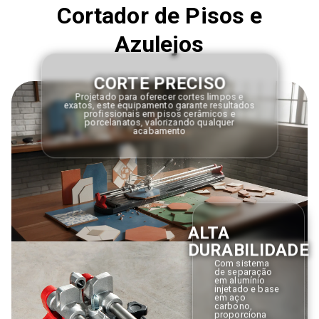
Cortador de Pisos e
Azulejos
CORTE PRECISO
Projetado para oferecer cortes limpos e
exatos, este equipamento garante resultados
profissionais em pisos cerâmicos e
porcelanatos, valorizando qualquer
acabamento
ALTA
DURABILIDADE
Com sistema
de separação
em alumínio
injetado e base
em aço
carbono,
proporciona