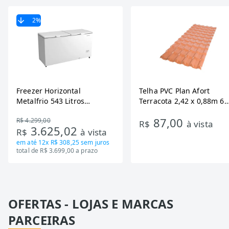
2
%
Freezer Horizontal
Telha PVC Plan Afort
Metalfrio 543 Litros
Terracota 2,42 x 0,88m 6
DA550IF - Dupla Ação,
Ondas
87,00
R$ 4.299,00
Tecnologia Inverter, Branco,
R$
à vista
3.625,02
R$
à vista
Bivolt
em até
12x R$ 308,25
sem juros
total de R$ 3.699,00 a prazo
OFERTAS - LOJAS E MARCAS
PARCEIRAS