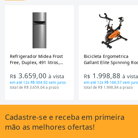
Refrigerador Midea Frost
Bicicleta Ergometrica
Free, Duplex, 491 litros,
Gallant Elite Spinning Ro
Inverter, Inox e Bivolt (MD-
de Inercia 13KG ate 110K
3.659,00
1.998,88
RT650EVK463)
Mecanica GSB13HBTA-PT
R$
à vista
R$
à vist
em até
12x R$ 304,92
sem juros
em até
12x R$ 166,57
sem juro
total de R$ 3.659,04 a prazo
total de R$ 1.998,84 a prazo
Cadastre-se
e receba em primeira
mão as
melhores ofertas!