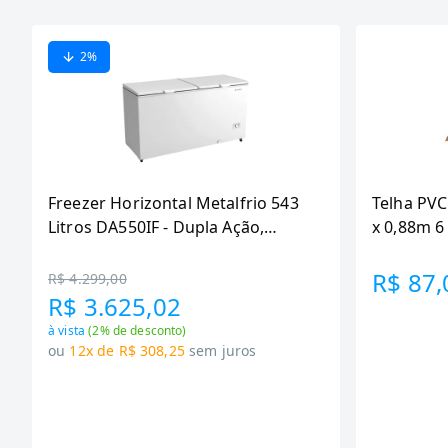
2
%
Freezer Horizontal Metalfrio 543
Telha PVC
Litros DA550IF - Dupla Ação,
x 0,88m 
Tecnologia Inverter, Branco, Bivolt
R$ 87,
R$ 4.299,00
R$ 3.625,02
à vista
(
2
% de desconto)
ou
12x de R$ 308,25
sem juros