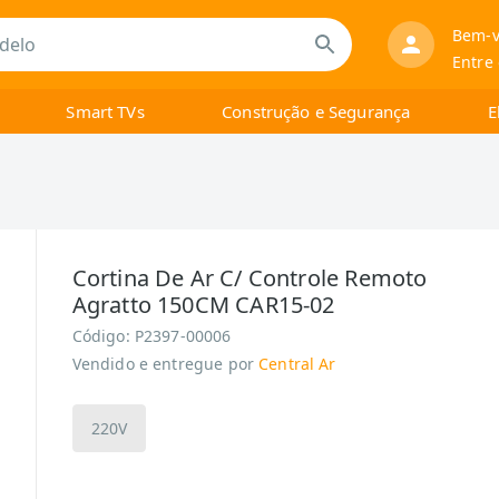
Bem-v
Entre
Smart TVs
Construção e Segurança
E
Cortina De Ar C/ Controle Remoto
Agratto 150CM CAR15-02
Código:
P2397-00006
Vendido e entregue por
Central Ar
220V