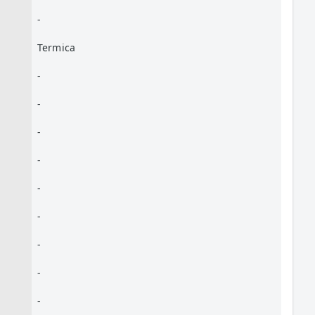
-
Termica
-
-
-
-
-
-
-
-
-