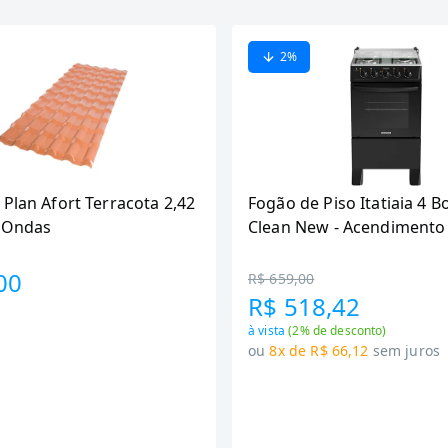
2
%
 Plan Afort Terracota 2,42
Fogão de Piso Itatiaia 4 B
6 Ondas
Clean New - Acendimento
Preto
00
R$ 659,00
R$ 518,42
à vista
(
2
% de desconto)
ou
8x de R$ 66,12
sem juros