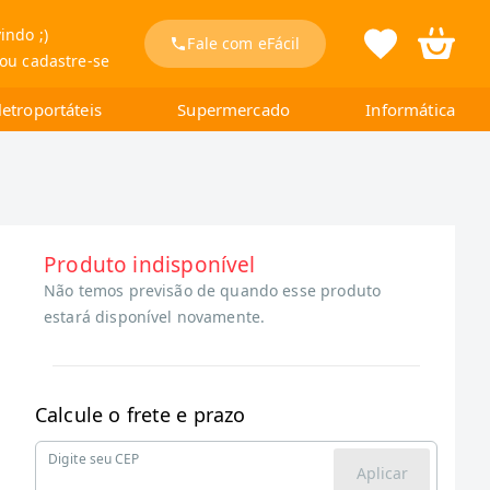
indo ;)
Fale com eFácil
 ou cadastre-se
letroportáteis
Supermercado
Informática
Produto indisponível
Não temos previsão de quando esse produto
estará disponível novamente.
Calcule o frete e prazo
Digite seu CEP
Aplicar