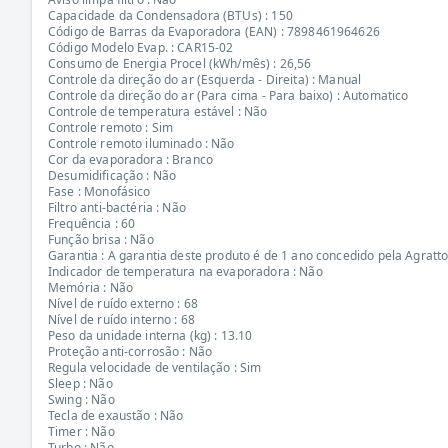
Capacidade da Condensadora (BTUs) : 150
Código de Barras da Evaporadora (EAN) : 7898461964626
Código Modelo Evap. : CAR15-02
Consumo de Energia Procel (kWh/mês) : 26,56
Controle da direção do ar (Esquerda - Direita) : Manual
Controle da direção do ar (Para cima - Para baixo) : Automatico
Controle de temperatura estável : Não
Controle remoto : Sim
Controle remoto iluminado : Não
Cor da evaporadora : Branco
Desumidificação : Não
Fase : Monofásico
Filtro anti-bactéria : Não
Frequência : 60
Função brisa : Não
Garantia : A garantia deste produto é de 1 ano concedido pela Agratt
Indicador de temperatura na evaporadora : Não
Memória : Não
Nível de ruído externo : 68
Nível de ruído interno : 68
Peso da unidade interna (kg) : 13.10
Proteção anti-corrosão : Não
Regula velocidade de ventilação : Sim
Sleep : Não
Swing : Não
Tecla de exaustão : Não
Timer : Não
Turbo : Não