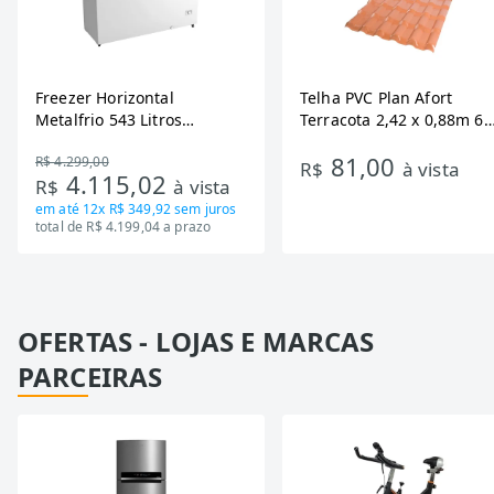
Freezer Horizontal
Telha PVC Plan Afort
Metalfrio 543 Litros
Terracota 2,42 x 0,88m 6
DA550IF - Dupla Ação,
Ondas
81,00
R$ 4.299,00
Tecnologia Inverter, Branco,
R$
à vista
4.115,02
R$
à vista
Bivolt
em até
12x R$ 349,92
sem juros
total de R$ 4.199,04 a prazo
OFERTAS - LOJAS E MARCAS
PARCEIRAS