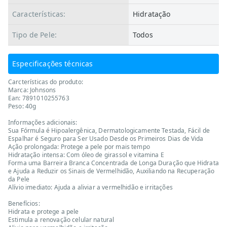
Características:
Hidratação
Tipo de Pele:
Todos
Especificações técnicas
Carcterísticas do produto:
Marca: Johnsons
Ean: 7891010255763
Peso: 40g
Informações adicionais:
Sua Fórmula é Hipoalergênica, Dermatologicamente Testada, Fácil de
Espalhar é Seguro para Ser Usado Desde os Primeiros Dias de Vida
Ação prolongada: Protege a pele por mais tempo
Hidratação intensa: Com óleo de girassol e vitamina E
Forma uma Barreira Branca Concentrada de Longa Duração que Hidrata
e Ajuda a Reduzir os Sinais de Vermelhidão, Auxiliando na Recuperação
da Pele
Alívio imediato: Ajuda a aliviar a vermelhidão e irritações
Benefícios:
Hidrata e protege a pele
Estimula a renovação celular natural