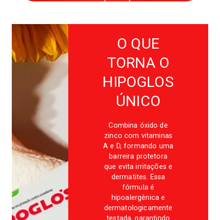
O QUE
TORNA O
HIPOGLOS
ÚNICO
Combina óxido de
zinco com vitaminas
A e D, formando uma
barreira protetora
que evita irritações e
dermatites. Essa
fórmula é
hipoalergênica e
dermatologicamente
testada, garantindo