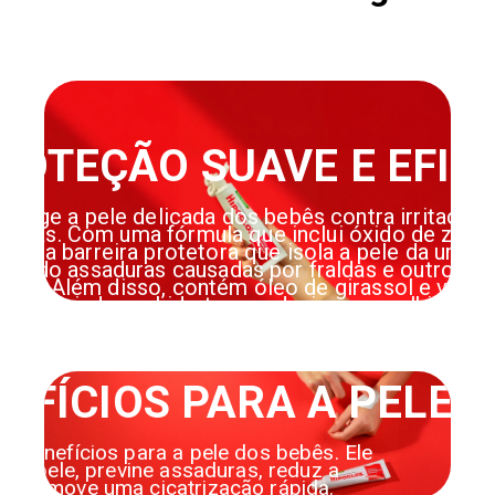
ROTEÇÃO SUAVE E EFIC
rotege a pele delicada dos bebês contra irritações
duras. Com uma fórmula que inclui óxido de zinco
ia uma barreira protetora que isola a pele da umida
enindo assaduras causadas por fraldas e outros fa
antes. Além disso, contém óleo de girassol e vitam
que ajudam a hidratar e reduzir a vermelhidão.
EFÍCIOS PARA A PELE
os benefícios para a pele dos bebês. Ele
re a pele, previne assaduras, reduz a
e promove uma cicatrização rápida.