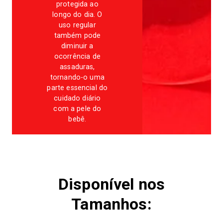
protegida ao
longo do dia. O
uso regular
também pode
diminuir a
ocorrência de
assaduras,
tornando-o uma
parte essencial do
cuidado diário
com a pele do
bebê.
Disponível nos
Tamanhos: