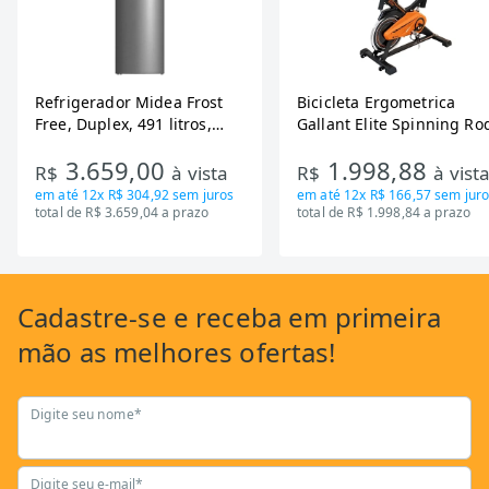
Refrigerador Midea Frost
Bicicleta Ergometrica
Free, Duplex, 491 litros,
Gallant Elite Spinning Ro
Inverter, Inox e Bivolt (MD-
de Inercia 13KG ate 110K
3.659,00
1.998,88
RT650EVK463)
Mecanica GSB13HBTA-PT
R$
à vista
R$
à vist
em até
12x R$ 304,92
sem juros
em até
12x R$ 166,57
sem juro
total de R$ 3.659,04 a prazo
total de R$ 1.998,84 a prazo
Cadastre-se
e receba em primeira
mão as
melhores ofertas!
Digite seu nome*
Digite seu e-mail*