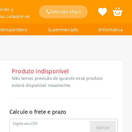
indo ;)
Fale com eFácil
 ou cadastre-se
letroportáteis
Supermercado
Informática
Produto indisponível
Não temos previsão de quando esse produto
estará disponível novamente.
Calcule o frete e prazo
Digite seu CEP
Aplicar