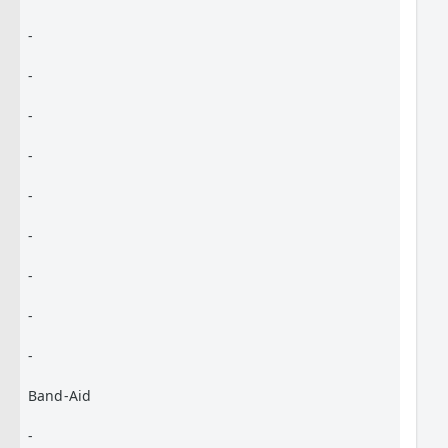
-
-
-
-
-
-
-
-
-
Band-Aid
-