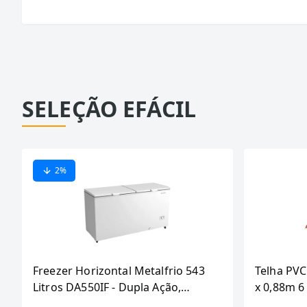
SELEÇÃO EFÁCIL
2
%
Freezer Horizontal Metalfrio 543
Telha PVC
Litros DA550IF - Dupla Ação,
x 0,88m 
Tecnologia Inverter, Branco, Bivolt