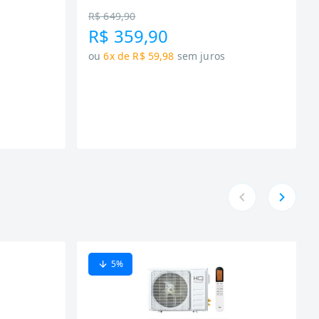
R$ 649,90
R$ 359,90
ou
6x de R$ 59,98
sem juros
5
%