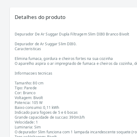
Detalhes do produto
Depurador De Ar Suggar Dupla Filtragem Slim DI80 Branco Bivolt
Depurador de Ar Suggar Slim DI80.
Caracteristicas
Elimina fumaca, gordura e cheiros fortes na sua cozinha
O aparelho aspira o ar impregnado de fumaca e cheiros da cozinha, dep
Informacoes tecnicas
Tamanho: 80 cm
Tipo: Parede
Cor: Branco
Voltagem: Bivolt
Potencia: 105 W
Baixo consumo: 0,11 kWh
Indicado para fogoes de 5 e 6 bocas
Grande capacidade de succao: 390m3/h
Velocidade: 1
Luminaria: Sim
O depurador Slim funciona com 1 lampada incandescente soquete (r
Tensao/Voltagem: Bivolt