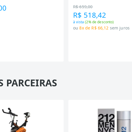
00
R$ 659,00
R$ 518,42
à vista
(
2
% de desconto)
ou
8x de R$ 66,12
sem juros
S PARCEIRAS