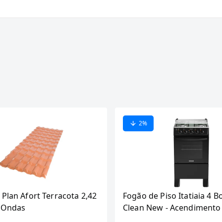
2
%
 Plan Afort Terracota 2,42
Fogão de Piso Itatiaia 4 B
6 Ondas
Clean New - Acendimento
Preto