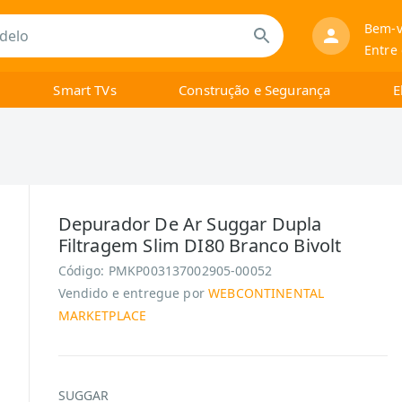
Bem-v
Entre
Smart TVs
Construção e Segurança
E
Depurador De Ar Suggar Dupla
Filtragem Slim DI80 Branco Bivolt
Código:
PMKP003137002905-00052
Vendido e entregue por
WEBCONTINENTAL
MARKETPLACE
SUGGAR