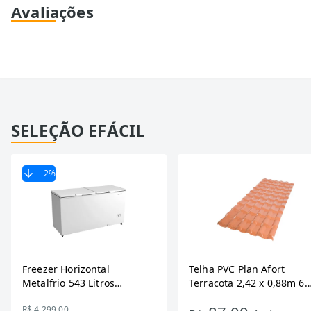
Avaliações
SELEÇÃO EFÁCIL
2
%
Freezer Horizontal
Telha PVC Plan Afort
Metalfrio 543 Litros
Terracota 2,42 x 0,88m 6
DA550IF - Dupla Ação,
Ondas
R$ 4.299,00
Tecnologia Inverter, Branco,