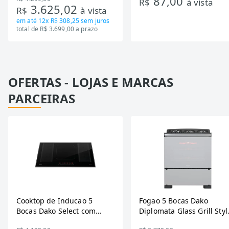
87,00
R$
à vista
3.625,02
R$
à vista
Bivolt
em até
12x R$ 308,25
sem juros
total de R$ 3.699,00 a prazo
OFERTAS - LOJAS E MARCAS
PARCEIRAS
Cooktop de Inducao 5
Fogao 5 Bocas Dako
Bocas Dako Select com
Diplomata Glass Grill Styl
Zona Flexivel 220V
Timer Bivolt