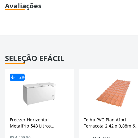
Avaliações
SELEÇÃO EFÁCIL
2
%
Freezer Horizontal
Telha PVC Plan Afort
Metalfrio 543 Litros
Terracota 2,42 x 0,88m 6
DA550IF - Dupla Ação,
Ondas
R$ 4.299,00