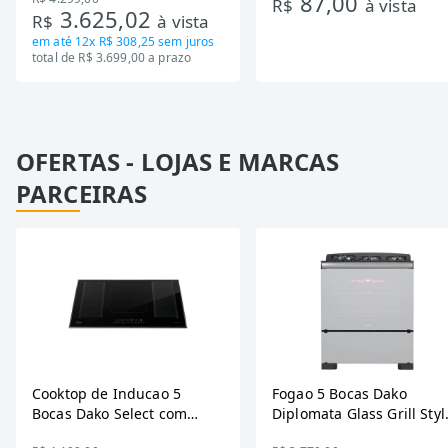
87,00
Tecnologia Inverter, Branco,
R$
à vista
3.625,02
R$
à vista
Bivolt
em até
12x R$ 308,25
sem juros
total de R$ 3.699,00 a prazo
OFERTAS - LOJAS E MARCAS
PARCEIRAS
Cooktop de Inducao 5
Fogao 5 Bocas Dako
Bocas Dako Select com
Diplomata Glass Grill Styl
Zona Flexivel 220V
Timer Bivolt