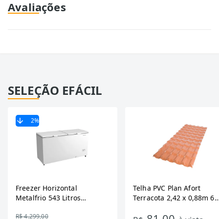
Avaliações
SELEÇÃO EFÁCIL
2
%
Freezer Horizontal
Telha PVC Plan Afort
Metalfrio 543 Litros
Terracota 2,42 x 0,88m 6
DA550IF - Dupla Ação,
Ondas
81,00
R$ 4.299,00
Tecnologia Inverter, Branco,