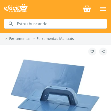
>
Ferramentas
>
Ferramentas Manuais