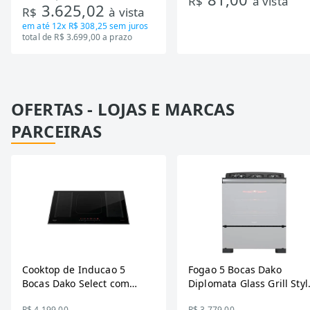
R$
à vista
3.625,02
R$
à vista
Bivolt
em até
12x R$ 308,25
sem juros
total de R$ 3.699,00 a prazo
OFERTAS - LOJAS E MARCAS
PARCEIRAS
Cooktop de Inducao 5
Fogao 5 Bocas Dako
Bocas Dako Select com
Diplomata Glass Grill Styl
Zona Flexivel 220V
Timer Bivolt
R$ 4.199,00
R$ 3.779,00