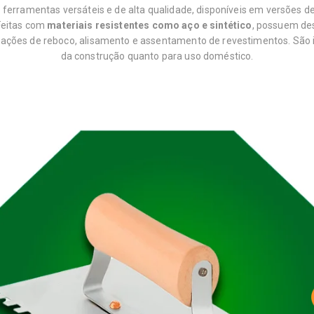
erramentas versáteis e de alta qualidade, disponíveis em versões d
eitas com
materiais resistentes como aço e sintético
, possuem des
cações de reboco, alisamento e assentamento de revestimentos. São i
da construção quanto para uso doméstico.