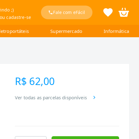
indo ;)
Fale com eFácil
 ou cadastre-se
letroportáteis
Supermercado
Informática
R$ 62,00
Ver todas as parcelas disponíveis