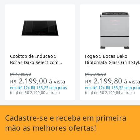
Cooktop de Inducao 5
Fogao 5 Bocas Dako
Bocas Dako Select com
Diplomata Glass Grill Styl
Zona Flexivel 220V
Timer Bivolt
R$ 4.199,00
R$ 3.779,00
2.199,00
2.199,80
R$
à vista
R$
à vist
em até
12x R$ 183,25
sem juros
em até
12x R$ 183,32
sem juro
total de R$ 2.199,00 a prazo
total de R$ 2.199,84 a prazo
Cadastre-se
e receba em primeira
mão as
melhores ofertas!