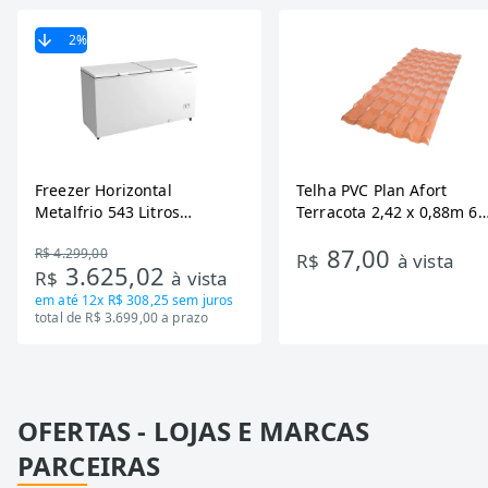
2
%
Freezer Horizontal
Telha PVC Plan Afort
Metalfrio 543 Litros
Terracota 2,42 x 0,88m 6
DA550IF - Dupla Ação,
Ondas
87,00
R$ 4.299,00
Tecnologia Inverter, Branco,
R$
à vista
3.625,02
R$
à vista
Bivolt
em até
12x R$ 308,25
sem juros
total de R$ 3.699,00 a prazo
OFERTAS - LOJAS E MARCAS
PARCEIRAS