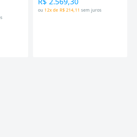
R$ 2.569,30
ou
12x de R$ 214,11
sem juros
os