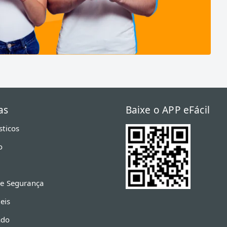
as
Baixe o APP eFácil
sticos
o
 e Segurança
eis
ado