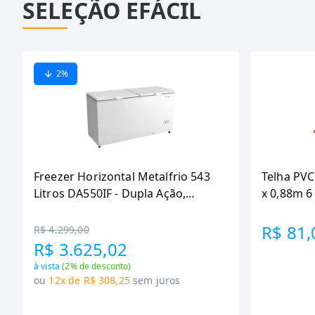
SELEÇÃO EFÁCIL
2
%
Freezer Horizontal Metalfrio 543
Telha PVC
Litros DA550IF - Dupla Ação,
x 0,88m 
Tecnologia Inverter, Branco, Bivolt
R$ 81,
R$ 4.299,00
R$ 3.625,02
à vista
(
2
% de desconto)
ou
12x de R$ 308,25
sem juros