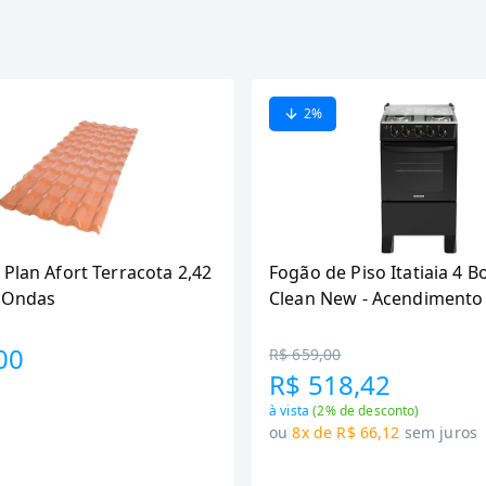
2
%
 Plan Afort Terracota 2,42
Fogão de Piso Itatiaia 4 B
6 Ondas
Clean New - Acendimento
Preto
00
R$ 659,00
R$ 518,42
à vista
(
2
% de desconto)
ou
8x de R$ 66,12
sem juros