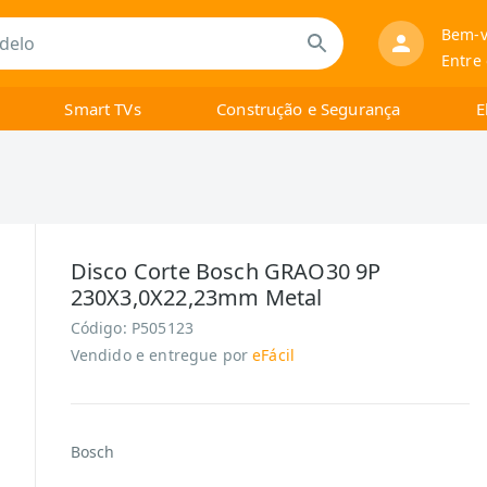
Bem-v
Entre
Smart TVs
Construção e Segurança
E
Disco Corte Bosch GRAO30 9P
230X3,0X22,23mm Metal
Código:
P505123
Vendido e entregue por
eFácil
Bosch