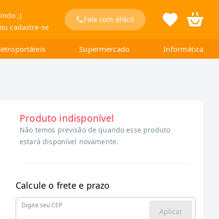
indo ;)
Fale com eFácil
 ou cadastre-se
letroportáteis
Supermercado
Informática
Produto indisponível
Não temos previsão de quando esse produto
estará disponível novamente.
Calcule o frete e prazo
Digite seu CEP
Aplicar