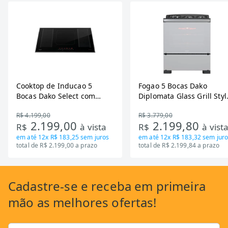
Cooktop de Inducao 5
Fogao 5 Bocas Dako
Bocas Dako Select com
Diplomata Glass Grill Styl
Zona Flexivel 220V
Timer Bivolt
R$ 4.199,00
R$ 3.779,00
2.199,00
2.199,80
R$
à vista
R$
à vist
em até
12x R$ 183,25
sem juros
em até
12x R$ 183,32
sem juro
total de R$ 2.199,00 a prazo
total de R$ 2.199,84 a prazo
Cadastre-se
e receba em primeira
mão as
melhores ofertas!