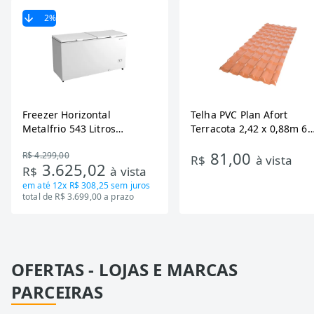
2
%
Freezer Horizontal
Telha PVC Plan Afort
Metalfrio 543 Litros
Terracota 2,42 x 0,88m 6
DA550IF - Dupla Ação,
Ondas
81,00
R$ 4.299,00
Tecnologia Inverter, Branco,
R$
à vista
3.625,02
R$
à vista
Bivolt
em até
12x R$ 308,25
sem juros
total de R$ 3.699,00 a prazo
OFERTAS - LOJAS E MARCAS
PARCEIRAS