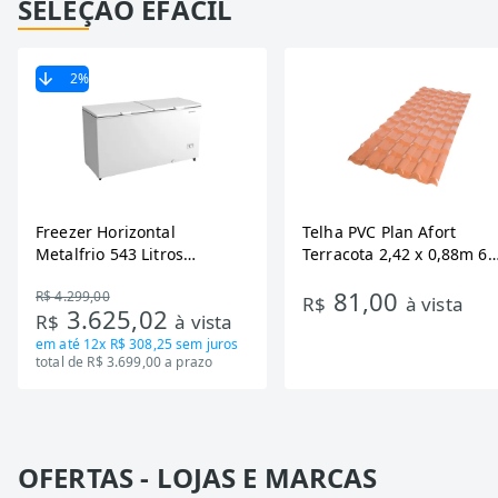
SELEÇÃO EFÁCIL
2
%
Freezer Horizontal
Telha PVC Plan Afort
Metalfrio 543 Litros
Terracota 2,42 x 0,88m 6
DA550IF - Dupla Ação,
Ondas
81,00
R$ 4.299,00
Tecnologia Inverter, Branco,
R$
à vista
3.625,02
R$
à vista
Bivolt
em até
12x R$ 308,25
sem juros
total de R$ 3.699,00 a prazo
OFERTAS - LOJAS E MARCAS