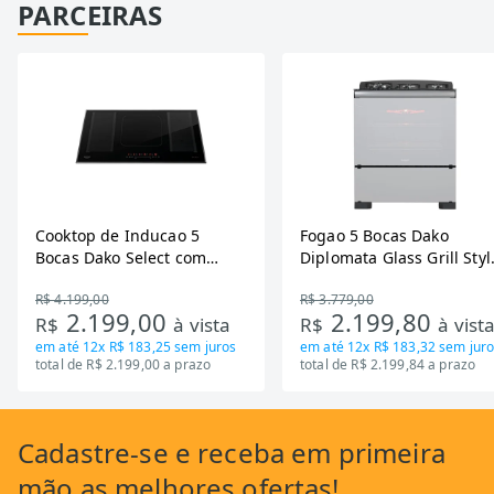
PARCEIRAS
Cooktop de Inducao 5
Fogao 5 Bocas Dako
Bocas Dako Select com
Diplomata Glass Grill Styl
Zona Flexivel 220V
Timer Bivolt
R$ 4.199,00
R$ 3.779,00
2.199,00
2.199,80
R$
à vista
R$
à vist
em até
12x R$ 183,25
sem juros
em até
12x R$ 183,32
sem juro
total de R$ 2.199,00 a prazo
total de R$ 2.199,84 a prazo
Cadastre-se
e receba em primeira
mão as
melhores ofertas!