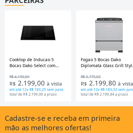
PARCEIRAS
Cooktop de Inducao 5
Fogao 5 Bocas Dako
Bocas Dako Select com
Diplomata Glass Grill Styl
Zona Flexivel 220V
Timer Bivolt
R$ 4.199,00
R$ 3.779,00
2.199,00
2.199,80
R$
à vista
R$
à vist
em até
12x R$ 183,25
sem juros
em até
12x R$ 183,32
sem juro
total de R$ 2.199,00 a prazo
total de R$ 2.199,84 a prazo
Cadastre-se
e receba em primeira
mão as
melhores ofertas!