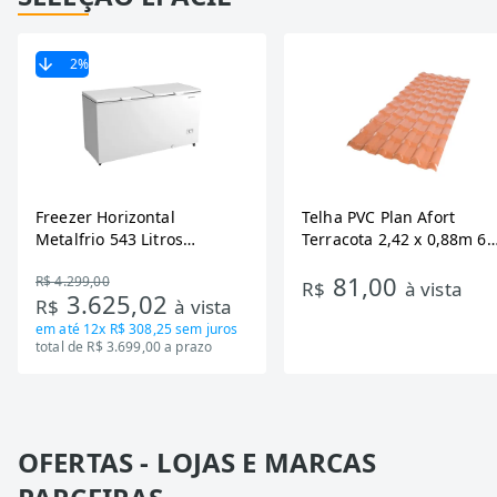
2
%
Freezer Horizontal
Telha PVC Plan Afort
Metalfrio 543 Litros
Terracota 2,42 x 0,88m 6
DA550IF - Dupla Ação,
Ondas
81,00
R$ 4.299,00
Tecnologia Inverter, Branco,
R$
à vista
3.625,02
R$
à vista
Bivolt
em até
12x R$ 308,25
sem juros
total de R$ 3.699,00 a prazo
OFERTAS - LOJAS E MARCAS