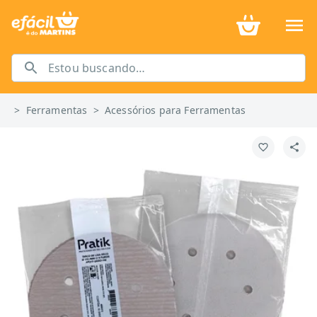
>
Ferramentas
>
Acessórios para Ferramentas