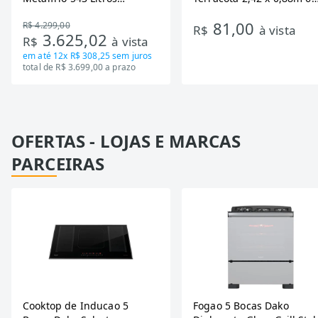
DA550IF - Dupla Ação,
Ondas
81,00
R$ 4.299,00
Tecnologia Inverter, Branco,
R$
à vista
3.625,02
R$
à vista
Bivolt
em até
12x R$ 308,25
sem juros
total de R$ 3.699,00 a prazo
OFERTAS - LOJAS E MARCAS
PARCEIRAS
Cooktop de Inducao 5
Fogao 5 Bocas Dako