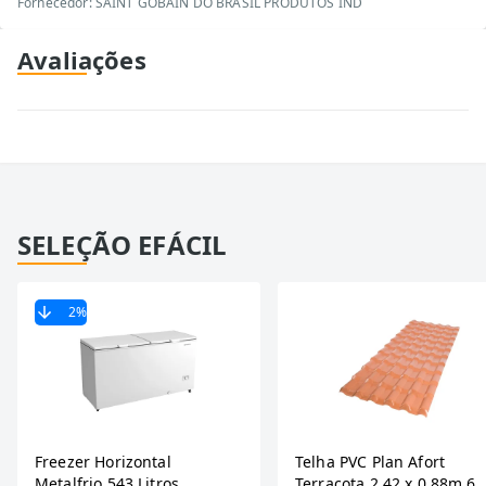
Fornecedor: SAINT GOBAIN DO BRASIL PRODUTOS IND
Avaliações
SELEÇÃO EFÁCIL
2
%
Freezer Horizontal
Telha PVC Plan Afort
Metalfrio 543 Litros
Terracota 2,42 x 0,88m 6