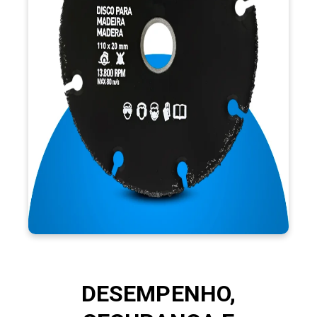
vibrações e trancos, oferecendo cortes mais suaves e
controlados. Possui versatilidade para cortar madeira com
resíduos de grampos, pequenos pregos ou até concreto leve, e
compatibilidade com serra mármore que permite máxima
agilidade em diferentes tipos de serviço. O desempenho
profissional assegura resultados consistentes em obras,
manutenções e reparos, mantendo a qualidade do acabamento
final elevada e agregando valor ao trabalho realizado. Com
estrutura robusta e tecnologia avançada, alia segurança e
praticidade em cada aplicação, sendo uma escolha inteligente
para quem busca eficiência, confiança e durabilidade em todas
as tarefas.
DESEMPENHO,