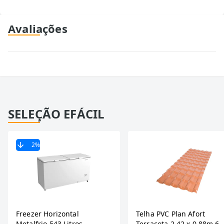
Avaliações
SELEÇÃO EFÁCIL
2
%
Freezer Horizontal
Telha PVC Plan Afort
Metalfrio 543 Litros
Terracota 2,42 x 0,88m 6