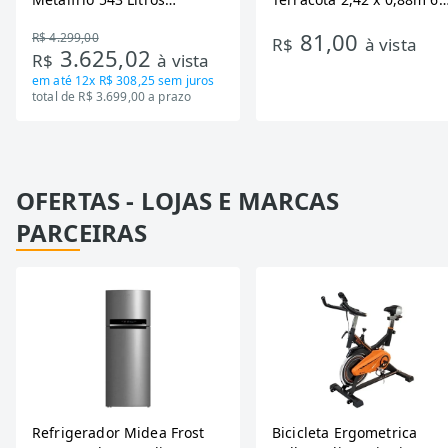
DA550IF - Dupla Ação,
Ondas
81,00
R$ 4.299,00
Tecnologia Inverter, Branco,
R$
à vista
3.625,02
R$
à vista
Bivolt
em até
12x R$ 308,25
sem juros
total de R$ 3.699,00 a prazo
OFERTAS - LOJAS E MARCAS
PARCEIRAS
Refrigerador Midea Frost
Bicicleta Ergometrica