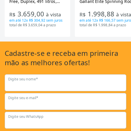
Free, Duplex, 491 litros,
Gallant Elite Spinning Ro
Inverter, Inox e Bivolt (MD-
de Inercia 13KG ate 110K
3.659,00
1.998,88
RT650EVK463)
Mecanica GSB13HBTA-PT
R$
à vista
R$
à vist
em até
12x R$ 304,92
sem juros
em até
12x R$ 166,57
sem juro
total de R$ 3.659,04 a prazo
total de R$ 1.998,84 a prazo
Cadastre-se
e receba em primeira
mão as
melhores ofertas!
Digite seu nome*
Digite seu e-mail*
Digite seu WhatsApp