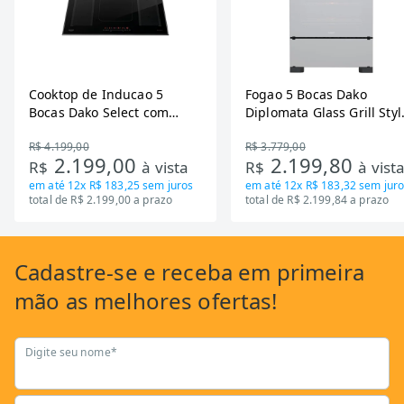
Cooktop de Inducao 5
Fogao 5 Bocas Dako
Bocas Dako Select com
Diplomata Glass Grill Styl
Zona Flexivel 220V
Timer Bivolt
R$ 4.199,00
R$ 3.779,00
2.199,00
2.199,80
R$
à vista
R$
à vist
em até
12x R$ 183,25
sem juros
em até
12x R$ 183,32
sem juro
total de R$ 2.199,00 a prazo
total de R$ 2.199,84 a prazo
Cadastre-se
e receba em primeira
mão as
melhores ofertas!
Digite seu nome*