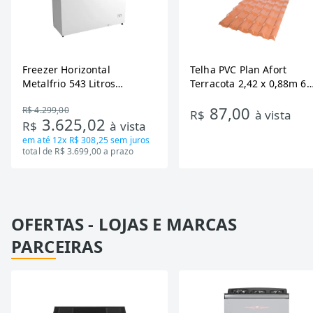
Freezer Horizontal
Telha PVC Plan Afort
Metalfrio 543 Litros
Terracota 2,42 x 0,88m 6
DA550IF - Dupla Ação,
Ondas
87,00
R$ 4.299,00
Tecnologia Inverter, Branco,
R$
à vista
3.625,02
R$
à vista
Bivolt
em até
12x R$ 308,25
sem juros
total de R$ 3.699,00 a prazo
OFERTAS - LOJAS E MARCAS
PARCEIRAS