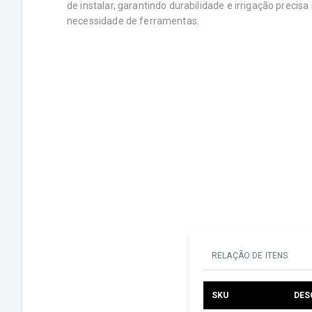
de instalar, garantindo durabilidade e irrigação precis
necessidade de ferramentas.
RELAÇÃO DE ITENS
SKU
DES