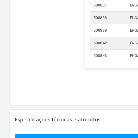
508837
ENG
508838
ENG
508839
ENG
508842
ENG
508843
ENG
Especificações técnicas e atributos