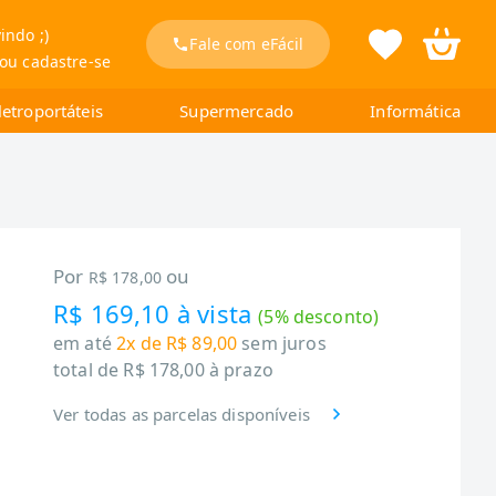
indo ;)
Fale com eFácil
 ou cadastre-se
letroportáteis
Supermercado
Informática
Por
ou
R$ 178,00
R$ 169,10
à vista
(
5
% desconto)
em até
2x de R$ 89,00
sem juros
total de
R$ 178,00
à prazo
Ver todas as parcelas disponíveis