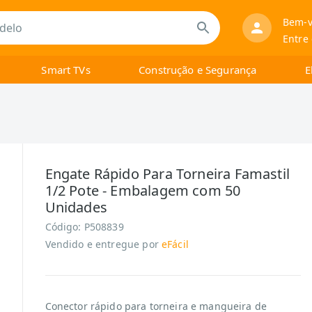
Bem-v
Entre
Smart TVs
Construção e Segurança
E
Engate Rápido Para Torneira Famastil
1/2 Pote - Embalagem com 50
Unidades
Código:
P508839
Vendido e entregue por
eFácil
Conector rápido para torneira e mangueira de