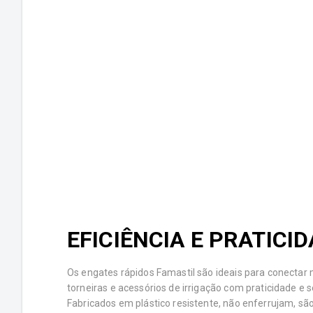
EFICIÊNCIA E PRATICI
Os engates rápidos Famastil são ideais para conectar
torneiras e acessórios de irrigação com praticidade e 
Fabricados em plástico resistente, não enferrujam, são