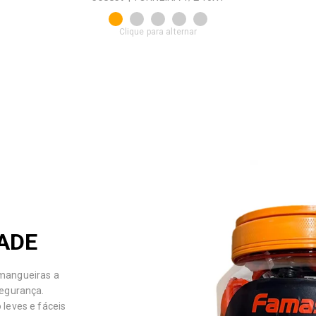
Clique para alternar
DADE
 mangueiras a
segurança.
 leves e fáceis