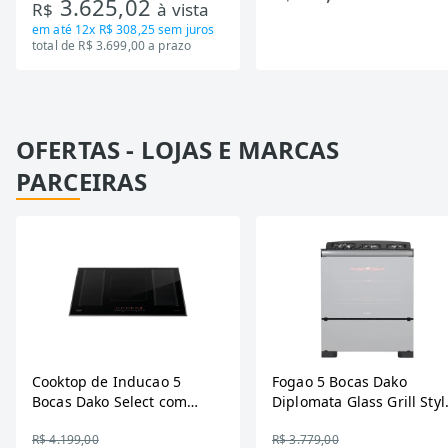
3.625,02
R$
à vista
Bivolt
em até
12x R$ 308,25
sem juros
total de R$ 3.699,00 a prazo
OFERTAS - LOJAS E MARCAS
PARCEIRAS
Cooktop de Inducao 5
Fogao 5 Bocas Dako
Bocas Dako Select com
Diplomata Glass Grill Styl
Zona Flexivel 220V
Timer Bivolt
R$ 4.199,00
R$ 3.779,00