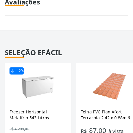
Avaliações
SELEÇÃO EFÁCIL
2
%
Freezer Horizontal
Telha PVC Plan Afort
Metalfrio 543 Litros
Terracota 2,42 x 0,88m 6
DA550IF - Dupla Ação,
Ondas
87,00
R$ 4.299,00
Tecnologia Inverter, Branco,
R$
à vista