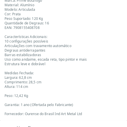
Marca: Prime Botafogo
Material: Alumínio
Modelo: Articulada
Cor: Prata
Peso Suportado: 120 Kg
Quantidade de Degraus: 16
EAN: 7908155408708
Características Adicionais:
10 configurações possíveis
Articulações com travamento automático
Degraus antiderrapantes
Barras estabilizadoras
Uso como andaime, escada reta, tipo pintor e mais
Estrutura leve e dobrável
Medidas Fechada:
Largura: 62,8 cm
Comprimento: 28,5 cm
Altura: 114 cm
Peso: 12,42 Kg
Garantia: 1 ano (Ofertada pelo Fabricante)
Fornecedor: Ourense do Brasil Ind Art Metal Ltd