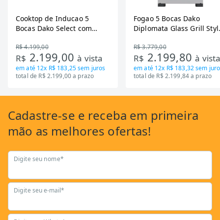
Cooktop de Inducao 5
Fogao 5 Bocas Dako
Bocas Dako Select com
Diplomata Glass Grill Styl
Zona Flexivel 220V
Timer Bivolt
R$ 4.199,00
R$ 3.779,00
2.199,00
2.199,80
R$
à vista
R$
à vist
em até
12x R$ 183,25
sem juros
em até
12x R$ 183,32
sem juro
total de R$ 2.199,00 a prazo
total de R$ 2.199,84 a prazo
Cadastre-se
e receba em primeira
mão as
melhores ofertas!
Digite seu nome*
Digite seu e-mail*