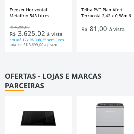
Freezer Horizontal
Telha PVC Plan Afort
Metalfrio 543 Litros
Terracota 2,42 x 0,88m 6
DA550IF - Dupla Ação,
Ondas
81,00
R$ 4.299,00
Tecnologia Inverter, Branco,
R$
à vista
3.625,02
R$
à vista
Bivolt
em até
12x R$ 308,25
sem juros
total de R$ 3.699,00 a prazo
OFERTAS - LOJAS E MARCAS
PARCEIRAS