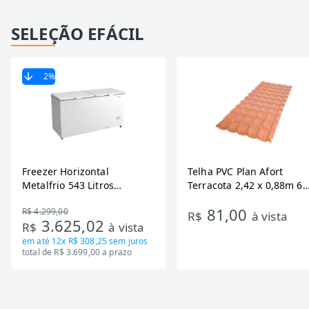
SELEÇÃO EFÁCIL
2
%
Freezer Horizontal
Telha PVC Plan Afort
Metalfrio 543 Litros
Terracota 2,42 x 0,88m 6
DA550IF - Dupla Ação,
Ondas
81,00
R$ 4.299,00
Tecnologia Inverter, Branco,
R$
à vista
3.625,02
R$
à vista
Bivolt
em até
12x R$ 308,25
sem juros
total de R$ 3.699,00 a prazo