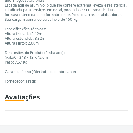
Informações Adicionais:
Escada ágil de alumínio, o que lhe confere extrema leveza e resistência.
É indicada para serviços em geral, podendo ser utilizada de duas
formas: estendida, e no formato pintor. Possui barras estabilizadoras.
Sua carga máxima de trabalho é de 150 Kg.
Especificações Técnicas:
Altura fechada: 2,12m
Altura estendida: 3,32m
Altura Pintor: 2,00m
Dimensões do Produto (Embalado):
(AxLxC): 213 x 13 x 42 cm
Peso: 7,57 Kg
Garantia: 1 ano (Ofertado pelo fabricante)
Fornecedor: Pratik
Avaliações