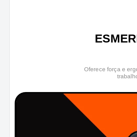
ESMER
Oferece força e erg
trabalh