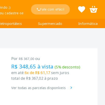
indo ;)
Fale com eFácil
 ou cadastre-se
letroportáteis
Supermercado
Informática
Por
ou
R$ 367,00
R$ 348,65
à vista
(
5
% desconto)
em até
6x de R$ 61,17
sem juros
total de
R$ 367,02
à prazo
Ver todas as parcelas disponíveis