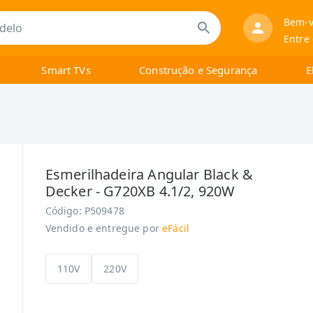
Bem-v
Entre
Smart TVs
Construção e Segurança
E
Esmerilhadeira Angular Black &
Decker - G720XB 4.1/2, 920W
Código:
P509478
Vendido e entregue por
eFácil
110V
220V