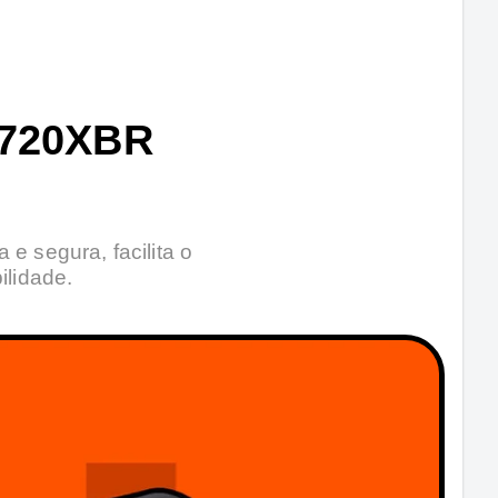
720XBR
e segura, facilita o
ilidade.