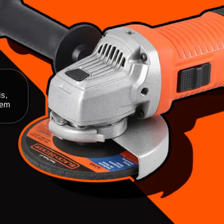
s,
gem