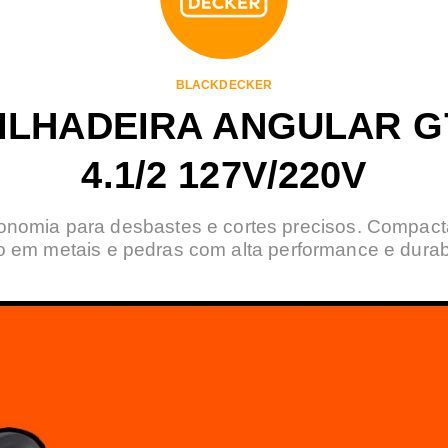
BLACKDECKER
ILHADEIRA ANGULAR G
4.1/2 127V/220V
onomia para desbastes e cortes precisos. Compacta 
o em metais e pedras com alta performance e durab