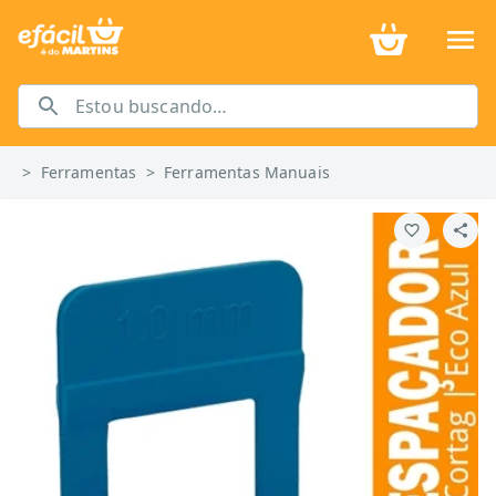
>
Ferramentas
>
Ferramentas Manuais