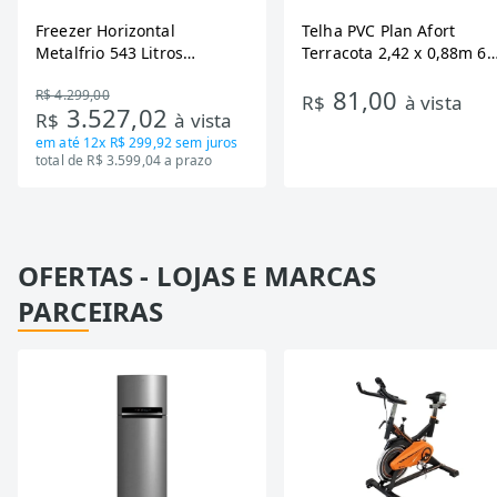
Freezer Horizontal
Telha PVC Plan Afort
Metalfrio 543 Litros
Terracota 2,42 x 0,88m 6
DA550IF - Dupla Ação,
Ondas
81,00
R$ 4.299,00
Tecnologia Inverter, Branco,
R$
à vista
3.527,02
R$
à vista
Bivolt
em até
12x R$ 299,92
sem juros
total de R$ 3.599,04 a prazo
OFERTAS - LOJAS E MARCAS
PARCEIRAS