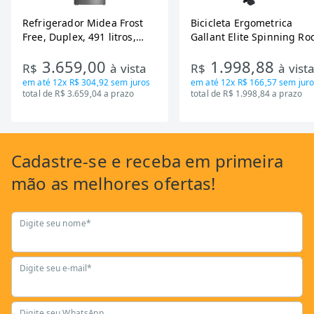
Refrigerador Midea Frost
Bicicleta Ergometrica
Free, Duplex, 491 litros,
Gallant Elite Spinning Ro
Inverter, Inox e Bivolt (MD-
de Inercia 13KG ate 110K
3.659,00
1.998,88
RT650EVK463)
Mecanica GSB13HBTA-PT
R$
à vista
R$
à vist
em até
12x R$ 304,92
sem juros
em até
12x R$ 166,57
sem juro
total de R$ 3.659,04 a prazo
total de R$ 1.998,84 a prazo
Cadastre-se
e receba em primeira
mão as
melhores ofertas!
Digite seu nome*
Digite seu e-mail*
Digite seu WhatsApp