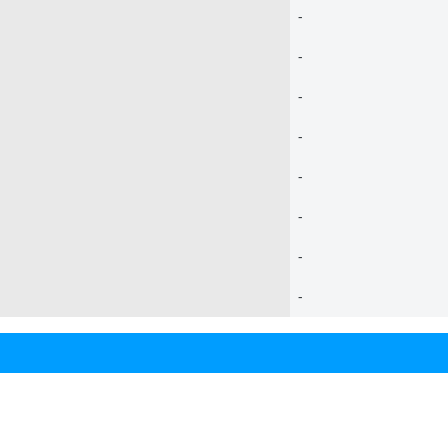
-
-
-
-
-
-
-
-