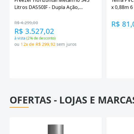
Freezer Horizontal Metalfrio 543
Telha PVC
Litros DA550IF - Dupla Ação,
x 0,88m 
Tecnologia Inverter, Branco, Bivolt
R$ 81,
R$ 4.299,00
R$ 3.527,02
à vista
(
2
% de desconto)
ou
12x de R$ 299,92
sem juros
OFERTAS - LOJAS E MARCA