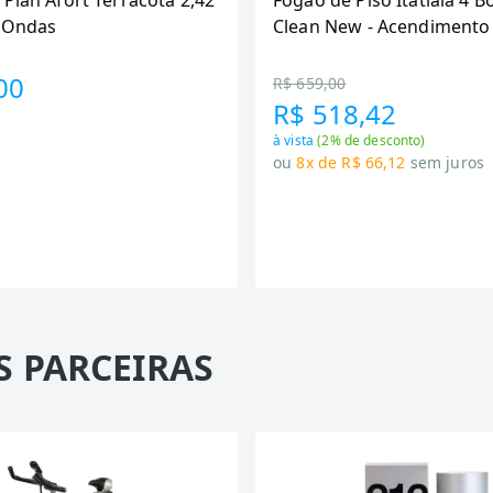
 Plan Afort Terracota 2,42
Fogão de Piso Itatiaia 4 B
6 Ondas
Clean New - Acendimento
Preto
00
R$ 659,00
R$ 518,42
à vista
(
2
% de desconto)
ou
8x de R$ 66,12
sem juros
S PARCEIRAS