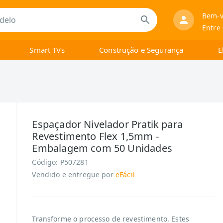
Bem-v
Entre
Smart TVs
Construção e Segurança
E
Espaçador Nivelador Pratik para
Revestimento Flex 1,5mm -
Embalagem com 50 Unidades
Código:
P507281
Vendido e entregue por
eFácil
Transforme o processo de revestimento. Estes