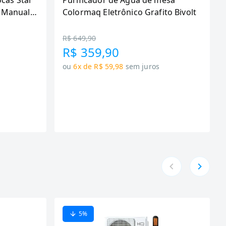
ocas Star
Purificador de Água de mesa
 Manual,
Colormaq Eletrônico Grafito Bivolt
R$ 649,90
R$ 359,90
ou
6x de R$ 59,98
sem juros
5
%