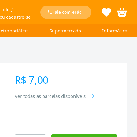
indo ;)
Fale com eFácil
 ou cadastre-se
letroportáteis
Supermercado
Informática
R$ 7,00
Ver todas as parcelas disponíveis