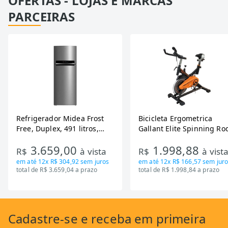
OFERTAS - LOJAS E MARCAS
PARCEIRAS
Refrigerador Midea Frost
Bicicleta Ergometrica
Free, Duplex, 491 litros,
Gallant Elite Spinning Ro
Inverter, Inox e Bivolt (MD-
de Inercia 13KG ate 110K
3.659,00
1.998,88
RT650EVK463)
Mecanica GSB13HBTA-PT
R$
à vista
R$
à vist
em até
12x R$ 304,92
sem juros
em até
12x R$ 166,57
sem juro
total de R$ 3.659,04 a prazo
total de R$ 1.998,84 a prazo
Cadastre-se
e receba em primeira