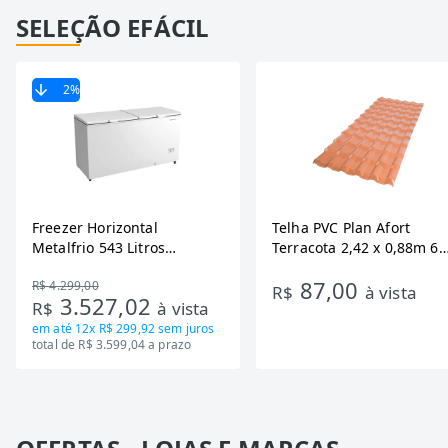
SELEÇÃO EFÁCIL
2
%
Freezer Horizontal
Telha PVC Plan Afort
Metalfrio 543 Litros
Terracota 2,42 x 0,88m 6
DA550IF - Dupla Ação,
Ondas
87,00
R$ 4.299,00
Tecnologia Inverter, Branco,
R$
à vista
3.527,02
R$
à vista
Bivolt
em até
12x R$ 299,92
sem juros
total de R$ 3.599,04 a prazo