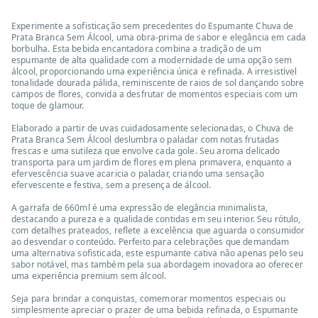
Experimente a sofisticação sem precedentes do Espumante Chuva de
Prata Branca Sem Álcool, uma obra-prima de sabor e elegância em cada
borbulha. Esta bebida encantadora combina a tradição de um
espumante de alta qualidade com a modernidade de uma opção sem
álcool, proporcionando uma experiência única e refinada. A irresistível
tonalidade dourada pálida, reminiscente de raios de sol dançando sobre
campos de flores, convida a desfrutar de momentos especiais com um
toque de glamour.
Elaborado a partir de uvas cuidadosamente selecionadas, o Chuva de
Prata Branca Sem Álcool deslumbra o paladar com notas frutadas
frescas e uma sutileza que envolve cada gole. Seu aroma delicado
transporta para um jardim de flores em plena primavera, enquanto a
efervescência suave acaricia o paladar, criando uma sensação
efervescente e festiva, sem a presença de álcool.
A garrafa de 660ml é uma expressão de elegância minimalista,
destacando a pureza e a qualidade contidas em seu interior. Seu rótulo,
com detalhes prateados, reflete a excelência que aguarda o consumidor
ao desvendar o conteúdo. Perfeito para celebrações que demandam
uma alternativa sofisticada, este espumante cativa não apenas pelo seu
sabor notável, mas também pela sua abordagem inovadora ao oferecer
uma experiência premium sem álcool.
Seja para brindar a conquistas, comemorar momentos especiais ou
simplesmente apreciar o prazer de uma bebida refinada, o Espumante