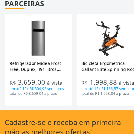
PARCEIRAS
Refrigerador Midea Frost
Bicicleta Ergometrica
Free, Duplex, 491 litros,
Gallant Elite Spinning Ro
Inverter, Inox e Bivolt (MD-
de Inercia 13KG ate 110K
3.659,00
1.998,88
RT650EVK463)
Mecanica GSB13HBTA-PT
R$
à vista
R$
à vist
em até
12x R$ 304,92
sem juros
em até
12x R$ 166,57
sem juro
total de R$ 3.659,04 a prazo
total de R$ 1.998,84 a prazo
Cadastre-se
e receba em primeira
mão as
melhores ofertas!