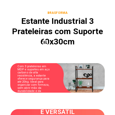
BRASFORMA
Estante Industrial 3
Prateleiras com Suporte
60x30cm
ESTABILID
ADE PARA
O DIA A
DIA
Com 3 prateleiras em
MDP e suportes em aço
carbono de alta
resistência, a estante
oferece segurança para
até 20kg. Ideal para
organizar com firmeza,
sem abrir mão da
durabilidade e da
estrutura reforçada.
MONTAGEM PRÁTICA
E VERSÁTIL