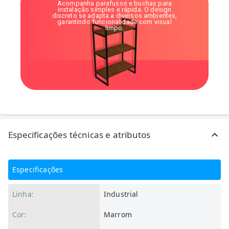
Acompanha parafusos e buchas para
instalação simples e rápida. O design
discreto se adapta a diversos ambientes,
garantindo funcionalidade com visual
limpo.
Especificações técnicas e atributos
Especificações
Linha:
Industrial
Cor:
Marrom