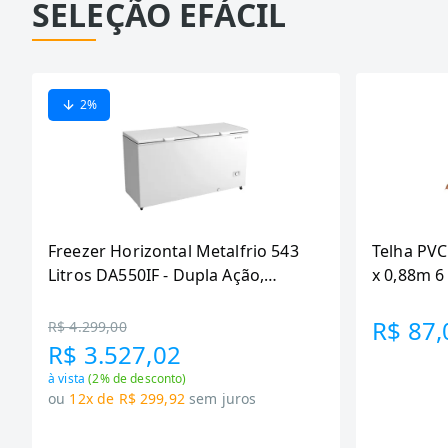
SELEÇÃO EFÁCIL
2
%
Freezer Horizontal Metalfrio 543
Telha PVC
Litros DA550IF - Dupla Ação,
x 0,88m 
Tecnologia Inverter, Branco, Bivolt
R$ 87,
R$ 4.299,00
R$ 3.527,02
à vista
(
2
% de desconto)
ou
12x de R$ 299,92
sem juros