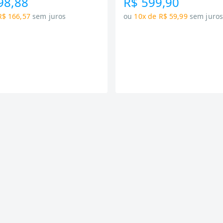
98,88
R$ 599,90
R$ 166,57
sem juros
ou
10x de R$ 59,99
sem juro