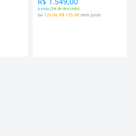
R$ 1.549,00
à vista
(
5
% de desconto)
s
ou
12x de R$ 135,88
sem juros