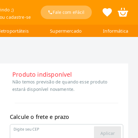
indo ;)
Fale com eFácil
 ou cadastre-se
letroportáteis
Supermercado
Informática
Produto indisponível
Não temos previsão de quando esse produto
estará disponível novamente.
Calcule o frete e prazo
Digite seu CEP
Aplicar