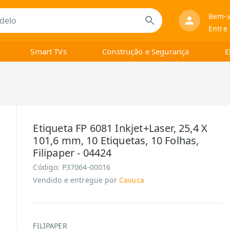
Bem-v
Entre
Smart TVs
Construção e Segurança
E
Etiqueta FP 6081 Inkjet+Laser, 25,4 X
101,6 mm, 10 Etiquetas, 10 Folhas,
Filipaper - 04424
Código:
P37064-00016
Vendido e entregue por
Cavuca
FILIPAPER