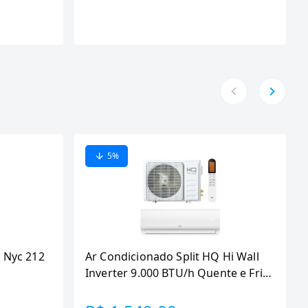
5
%
 Nyc 212
Ar Condicionado Split HQ Hi Wall
Inverter 9.000 BTU/h Quente e Frio
Monofasico Branco
VIHT9KCH3S2S23 -