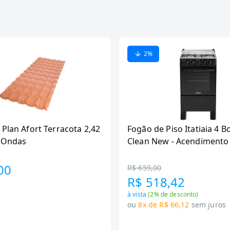
2
%
 Plan Afort Terracota 2,42
Fogão de Piso Itatiaia 4 B
6 Ondas
Clean New - Acendimento
Preto
00
R$ 659,00
R$ 518,42
à vista
(
2
% de desconto)
ou
8x de R$ 66,12
sem juros