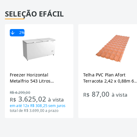
SELEÇÃO EFÁCIL
2
%
Freezer Horizontal
Telha PVC Plan Afort
Metalfrio 543 Litros
Terracota 2,42 x 0,88m 6
DA550IF - Dupla Ação,
Ondas
87,00
R$ 4.299,00
Tecnologia Inverter, Branco,
R$
à vista
3.625,02
R$
à vista
Bivolt
em até
12x R$ 308,25
sem juros
total de R$ 3.699,00 a prazo