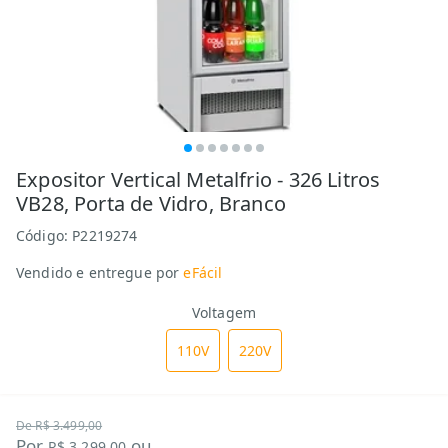
Expositor Vertical Metalfrio - 326 Litros
VB28, Porta de Vidro, Branco
Código:
P2219274
Vendido e entregue por
eFácil
Voltagem
110V
220V
De
R$ 3.499,00
Por
ou
R$ 3.299,00