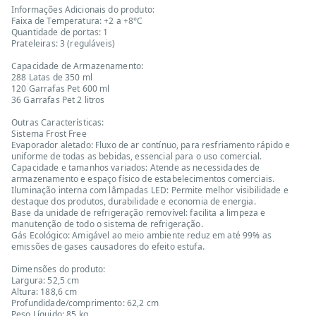
Informações Adicionais do produto:
Faixa de Temperatura: +2 a +8°C
Quantidade de portas: 1
Prateleiras: 3 (reguláveis)
Capacidade de Armazenamento:
288 Latas de 350 ml
120 Garrafas Pet 600 ml
36 Garrafas Pet 2 litros
Outras Características:
Sistema Frost Free
Evaporador aletado: Fluxo de ar contínuo, para resfriamento rápido e
uniforme de todas as bebidas, essencial para o uso comercial.
Capacidade e tamanhos variados: Atende as necessidades de
armazenamento e espaço físico de estabelecimentos comerciais.
Iluminação interna com lâmpadas LED: Permite melhor visibilidade e
destaque dos produtos, durabilidade e economia de energia.
Base da unidade de refrigeração removível: facilita a limpeza e
manutenção de todo o sistema de refrigeração.
Gás Ecológico: Amigável ao meio ambiente reduz em até 99% as
emissões de gases causadores do efeito estufa.
Dimensões do produto:
Largura: 52,5 cm
Altura: 188,6 cm
Profundidade/comprimento: 62,2 cm
Peso Líquido: 85 kg