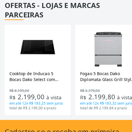
OFERTAS - LOJAS E MARCAS
PARCEIRAS
Cooktop de Inducao 5
Fogao 5 Bocas Dako
Bocas Dako Select com
Diplomata Glass Grill Styl
Zona Flexivel 220V
Timer Bivolt
R$ 4.199,00
R$ 3.779,00
2.199,00
2.199,80
R$
à vista
R$
à vist
em até
12x R$ 183,25
sem juros
em até
12x R$ 183,32
sem juro
total de R$ 2.199,00 a prazo
total de R$ 2.199,84 a prazo
Cadastre-se
e receba em primeira