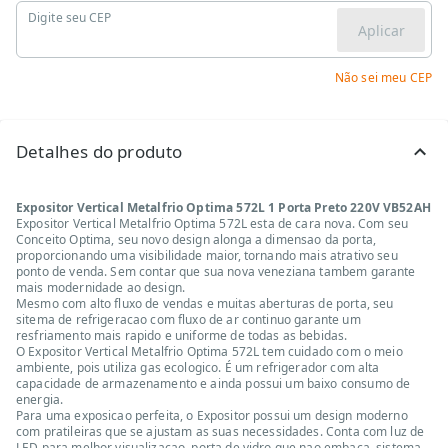
Digite seu CEP
Aplicar
Não sei meu CEP
Detalhes do produto
Expositor Vertical Metalfrio Optima 572L 1 Porta Preto 220V VB52AH
Expositor Vertical Metalfrio Optima 572L esta de cara nova. Com seu
Conceito Optima, seu novo design alonga a dimensao da porta,
proporcionando uma visibilidade maior, tornando mais atrativo seu
ponto de venda. Sem contar que sua nova veneziana tambem garante
mais modernidade ao design.
Mesmo com alto fluxo de vendas e muitas aberturas de porta, seu
sitema de refrigeracao com fluxo de ar continuo garante um
resfriamento mais rapido e uniforme de todas as bebidas.
O Expositor Vertical Metalfrio Optima 572L tem cuidado com o meio
ambiente, pois utiliza gas ecologico. É um refrigerador com alta
capacidade de armazenamento e ainda possui um baixo consumo de
energia.
Para uma exposicao perfeita, o Expositor possui um design moderno
com pratileiras que se ajustam as suas necessidades. Conta com luz de
LED para melhor visualizacao, porta de vidro que nao embaca, sistema