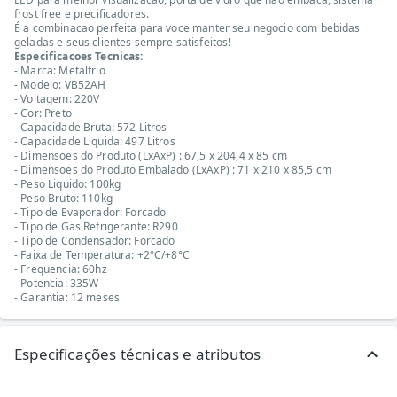
frost free e precificadores.
É a combinacao perfeita para voce manter seu negocio com bebidas
geladas e seus clientes sempre satisfeitos!
Especificacoes Tecnicas:
- Marca: Metalfrio
- Modelo: VB52AH
- Voltagem: 220V
- Cor: Preto
- Capacidade Bruta: 572 Litros
- Capacidade Liquida: 497 Litros
- Dimensoes do Produto (LxAxP) : 67,5 x 204,4 x 85 cm
- Dimensoes do Produto Embalado (LxAxP) : 71 x 210 x 85,5 cm
- Peso Liquido: 100kg
- Peso Bruto: 110kg
- Tipo de Evaporador: Forcado
- Tipo de Gas Refrigerante: R290
- Tipo de Condensador: Forcado
- Faixa de Temperatura: +2°C/+8°C
- Frequencia: 60hz
- Potencia: 335W
- Garantia: 12 meses
Especificações técnicas e atributos