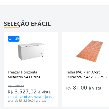
SELEÇÃO EFÁCIL
2
%
Freezer Horizontal
Telha PVC Plan Afort
Metalfrio 543 Litros
Terracota 2,42 x 0,88m 6
DA550IF - Dupla Ação,
Ondas
81,00
R$ 4.299,00
Tecnologia Inverter, Branco,
R$
à vista
3.527,02
R$
à vista
Bivolt
em até
12x R$ 299,92
sem juros
total de R$ 3.599,04 a prazo