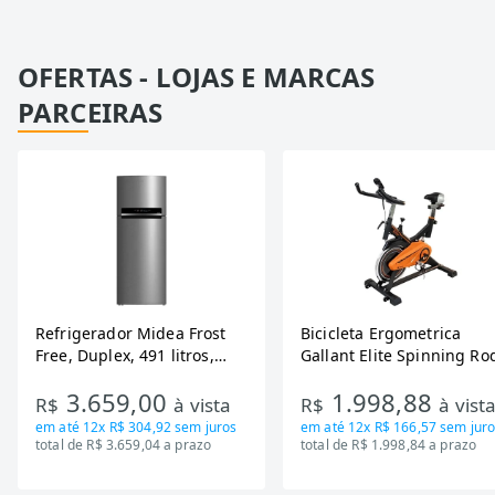
OFERTAS - LOJAS E MARCAS
PARCEIRAS
Refrigerador Midea Frost
Bicicleta Ergometrica
Free, Duplex, 491 litros,
Gallant Elite Spinning Ro
Inverter, Inox e Bivolt (MD-
de Inercia 13KG ate 110K
3.659,00
1.998,88
RT650EVK463)
Mecanica GSB13HBTA-PT
R$
à vista
R$
à vist
em até
12x R$ 304,92
sem juros
em até
12x R$ 166,57
sem juro
total de R$ 3.659,04 a prazo
total de R$ 1.998,84 a prazo