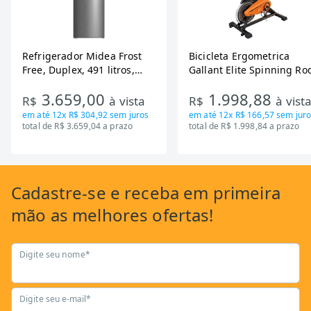
Refrigerador Midea Frost
Bicicleta Ergometrica
Free, Duplex, 491 litros,
Gallant Elite Spinning Ro
Inverter, Inox e Bivolt (MD-
de Inercia 13KG ate 110K
3.659,00
1.998,88
RT650EVK463)
Mecanica GSB13HBTA-PT
R$
à vista
R$
à vist
em até
12x R$ 304,92
sem juros
em até
12x R$ 166,57
sem juro
total de R$ 3.659,04 a prazo
total de R$ 1.998,84 a prazo
Cadastre-se
e receba em primeira
mão as
melhores ofertas!
Digite seu nome*
Digite seu e-mail*