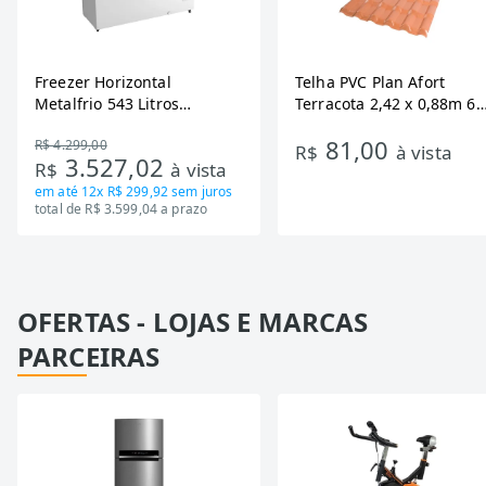
Freezer Horizontal
Telha PVC Plan Afort
Metalfrio 543 Litros
Terracota 2,42 x 0,88m 6
DA550IF - Dupla Ação,
Ondas
81,00
R$ 4.299,00
Tecnologia Inverter, Branco,
R$
à vista
3.527,02
R$
à vista
Bivolt
em até
12x R$ 299,92
sem juros
total de R$ 3.599,04 a prazo
OFERTAS - LOJAS E MARCAS
PARCEIRAS