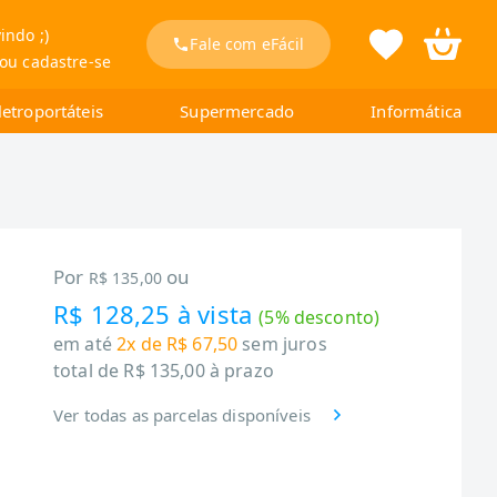
indo ;)
Fale com eFácil
 ou cadastre-se
letroportáteis
Supermercado
Informática
Por
ou
R$ 135,00
R$ 128,25
à vista
(
5
% desconto)
em até
2x de R$ 67,50
sem juros
total de
R$ 135,00
à prazo
Ver todas as parcelas disponíveis