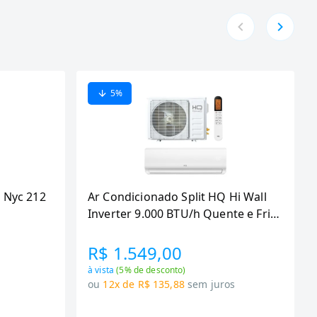
5
%
 Nyc 212
Ar Condicionado Split HQ Hi Wall
Inverter 9.000 BTU/h Quente e Frio
Monofasico Branco
VIHT9KCH3S2S23 -
R$ 1.549,00
à vista
(
5
% de desconto)
s
ou
12x de R$ 135,88
sem juros