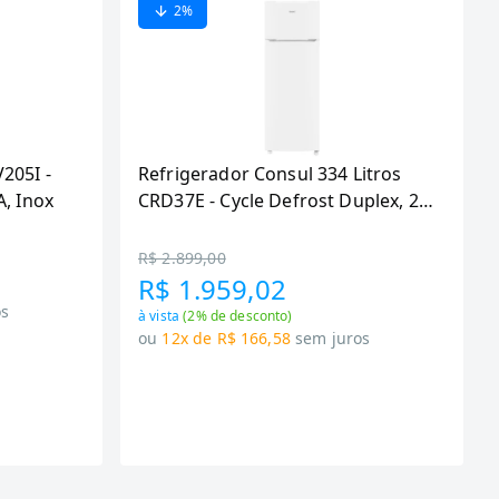
2
%
V205I -
Refrigerador Consul 334 Litros
A, Inox
CRD37E - Cycle Defrost Duplex, 2
Portas,Freezer com
Supercapacidade, Branco
R$ 2.899,00
R$ 1.959,02
os
à vista
(
2
% de desconto)
ou
12x de R$ 166,58
sem juros