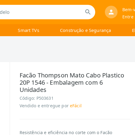
Bem-v
Entre
Smart TVs
Construção e Segurança
E
Facão Thompson Mato Cabo Plastico
20P 1546 - Embalagem com 6
Unidades
Código:
P503631
Vendido e entregue por
eFácil
Resistência e eficiência no corte com o Facão