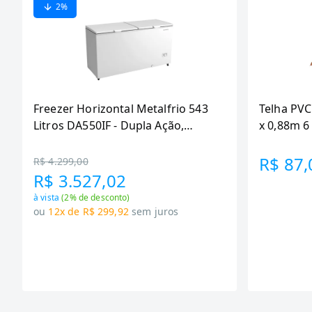
2
%
Freezer Horizontal Metalfrio 543
Telha PVC
Litros DA550IF - Dupla Ação,
x 0,88m 
Tecnologia Inverter, Branco, Bivolt
R$ 87,
R$ 4.299,00
R$ 3.527,02
à vista
(
2
% de desconto)
ou
12x de R$ 299,92
sem juros