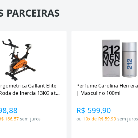
S PARCEIRAS
Ergometrica Gallant Elite
Perfume Carolina Herrera
Roda de Inercia 13KG ate
| Masculino 100ml
canica GSB13HBTA-PT
98,88
R$ 599,90
R$ 166,57
sem juros
ou
10x de R$ 59,99
sem juro