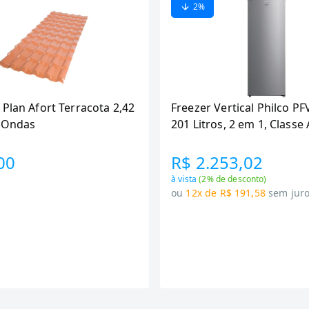
2
%
 Plan Afort Terracota 2,42
Freezer Vertical Philco PF
6 Ondas
201 Litros, 2 em 1, Classe 
00
R$ 2.253,02
à vista
(
2
% de desconto)
ou
12x de R$ 191,58
sem jur