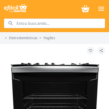
>
Eletrodomésticos
>
Fogões