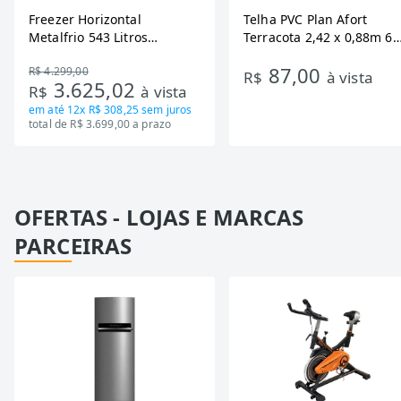
Freezer Horizontal
Telha PVC Plan Afort
Metalfrio 543 Litros
Terracota 2,42 x 0,88m 6
DA550IF - Dupla Ação,
Ondas
87,00
R$ 4.299,00
Tecnologia Inverter, Branco,
R$
à vista
3.625,02
R$
à vista
Bivolt
em até
12x R$ 308,25
sem juros
total de R$ 3.699,00 a prazo
OFERTAS - LOJAS E MARCAS
PARCEIRAS