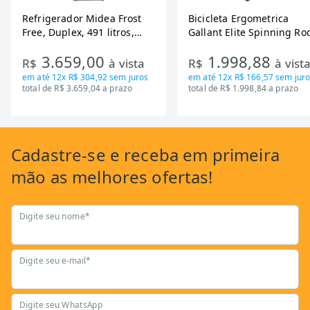
Refrigerador Midea Frost
Bicicleta Ergometrica
Free, Duplex, 491 litros,
Gallant Elite Spinning Ro
Inverter, Inox e Bivolt (MD-
de Inercia 13KG ate 110K
3.659,00
1.998,88
RT650EVK463)
Mecanica GSB13HBTA-PT
R$
à vista
R$
à vist
em até
12x R$ 304,92
sem juros
em até
12x R$ 166,57
sem juro
total de R$ 3.659,04 a prazo
total de R$ 1.998,84 a prazo
Cadastre-se
e receba em primeira
mão as
melhores ofertas!
Digite seu nome*
Digite seu e-mail*
Digite seu WhatsApp