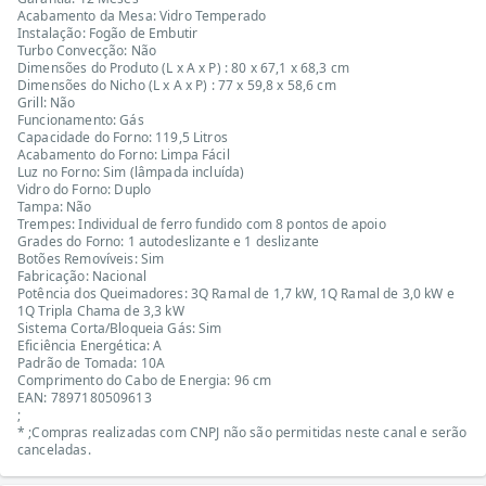
Acabamento da Mesa: Vidro Temperado
Instalação: Fogão de Embutir
Turbo Convecção: Não
Dimensões do Produto (L x A x P) : 80 x 67,1 x 68,3 cm
Dimensões do Nicho (L x A x P) : 77 x 59,8 x 58,6 cm
Grill: Não
Funcionamento: Gás
Capacidade do Forno: 119,5 Litros
Acabamento do Forno: Limpa Fácil
Luz no Forno: Sim (lâmpada incluída)
Vidro do Forno: Duplo
Tampa: Não
Trempes: Individual de ferro fundido com 8 pontos de apoio
Grades do Forno: 1 autodeslizante e 1 deslizante
Botões Removíveis: Sim
Fabricação: Nacional
Potência dos Queimadores: 3Q Ramal de 1,7 kW, 1Q Ramal de 3,0 kW e
1Q Tripla Chama de 3,3 kW
Sistema Corta/Bloqueia Gás: Sim
Eficiência Energética: A
Padrão de Tomada: 10A
Comprimento do Cabo de Energia: 96 cm
EAN: 7897180509613
;
* ;Compras realizadas com CNPJ não são permitidas neste canal e serão
canceladas.