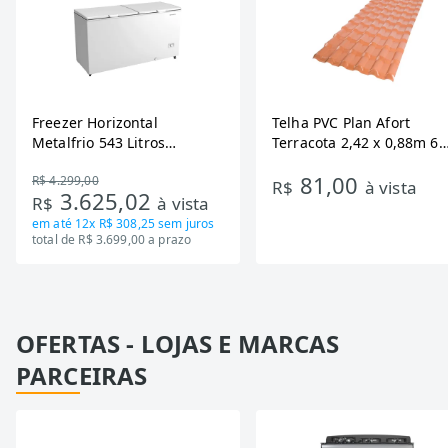
Freezer Horizontal
Telha PVC Plan Afort
Metalfrio 543 Litros
Terracota 2,42 x 0,88m 6
DA550IF - Dupla Ação,
Ondas
81,00
R$ 4.299,00
Tecnologia Inverter, Branco,
R$
à vista
3.625,02
R$
à vista
Bivolt
em até
12x R$ 308,25
sem juros
total de R$ 3.699,00 a prazo
OFERTAS - LOJAS E MARCAS
PARCEIRAS