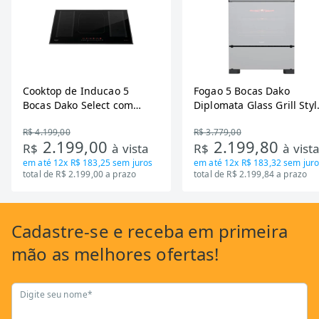
Cooktop de Inducao 5
Fogao 5 Bocas Dako
Bocas Dako Select com
Diplomata Glass Grill Styl
Zona Flexivel 220V
Timer Bivolt
R$ 4.199,00
R$ 3.779,00
2.199,00
2.199,80
R$
à vista
R$
à vist
em até
12x R$ 183,25
sem juros
em até
12x R$ 183,32
sem juro
total de R$ 2.199,00 a prazo
total de R$ 2.199,84 a prazo
Cadastre-se
e receba em primeira
mão as
melhores ofertas!
Digite seu nome*