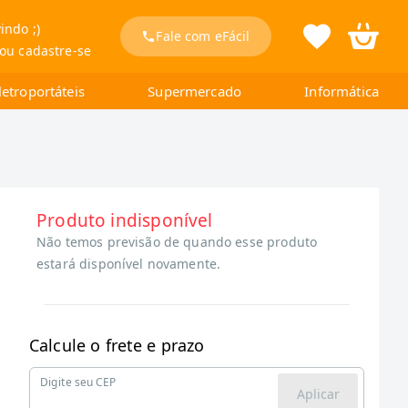
indo ;)
Fale com eFácil
 ou cadastre-se
letroportáteis
Supermercado
Informática
Produto indisponível
Não temos previsão de quando esse produto
estará disponível novamente.
Calcule o frete e prazo
Digite seu CEP
Aplicar