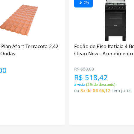
2
%
 Plan Afort Terracota 2,42
Fogão de Piso Itatiaia 4 B
6 Ondas
Clean New - Acendimento
Preto
00
R$ 659,00
R$ 518,42
à vista
(
2
% de desconto)
ou
8x de R$ 66,12
sem juros