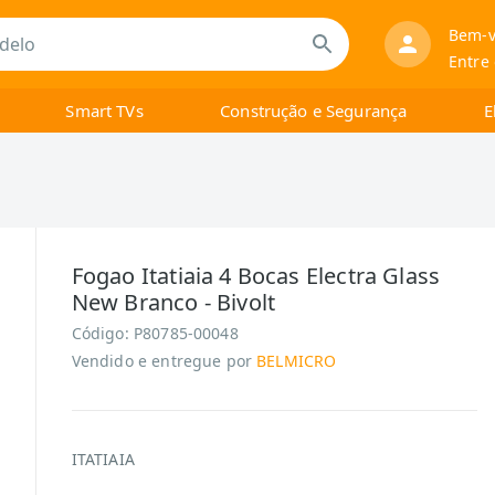
Bem-v
Entre
Smart TVs
Construção e Segurança
E
Fogao Itatiaia 4 Bocas Electra Glass
New Branco - Bivolt
Código:
P80785-00048
Vendido e entregue por
BELMICRO
ITATIAIA