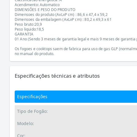
Acendimento: Automatico
DIMENSÕES E PESO DO PRODUTO
Dimensoes do produto (AxLxP cm) : 86,6 x 47,4 x 59,2
Dimensoes da embalagem (AxLxP cm) : 80,2 x 49,3 x 61
Peso bruto:20,9
Peso liquido:18,5
GARANTIA
01 Ano (Sendo 3 meses de garantia legal e mais 9 meses de garantia p
Os fogoes e cooktops saem de fabrica para uso de gas GLP (normalmen
no manual do produto.
Especificações técnicas e atributos
Especificações
Tipo de Fogão:
Modelo:
Cor: