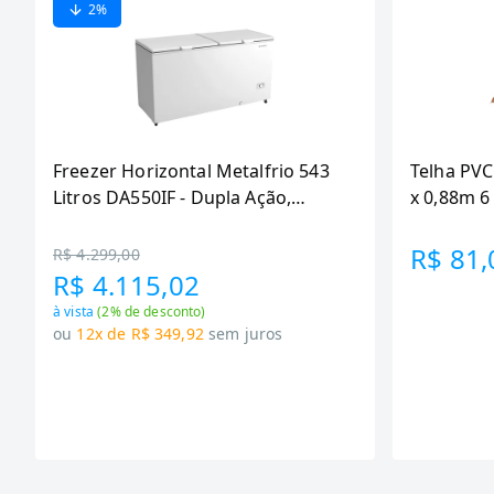
2
%
Freezer Horizontal Metalfrio 543
Telha PVC
Litros DA550IF - Dupla Ação,
x 0,88m 
Tecnologia Inverter, Branco, Bivolt
R$ 81,
R$ 4.299,00
R$ 4.115,02
à vista
(
2
% de desconto)
ou
12x de R$ 349,92
sem juros