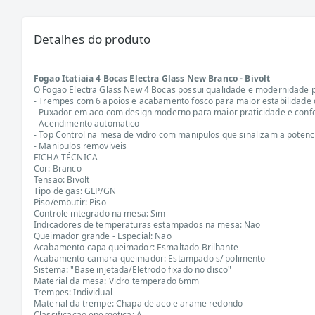
Detalhes do produto
Fogao Itatiaia 4 Bocas Electra Glass New Branco - Bivolt
O Fogao Electra Glass New 4 Bocas possui qualidade e modernidade pa
- Trempes com 6 apoios e acabamento fosco para maior estabilidade 
- Puxador em aco com design moderno para maior praticidade e confor
- Acendimento automatico
- Top Control na mesa de vidro com manipulos que sinalizam a potenci
- Manipulos removiveis
FICHA TÉCNICA
Cor: Branco
Tensao: Bivolt
Tipo de gas: GLP/GN
Piso/embutir: Piso
Controle integrado na mesa: Sim
Indicadores de temperaturas estampados na mesa: Nao
Queimador grande - Especial: Nao
Acabamento capa queimador: Esmaltado Brilhante
Acabamento camara queimador: Estampado s/ polimento
Sistema: "Base injetada/Eletrodo fixado no disco"
Material da mesa: Vidro temperado 6mm
Trempes: Individual
Material da trempe: Chapa de aco e arame redondo
Classificacao energetica: A