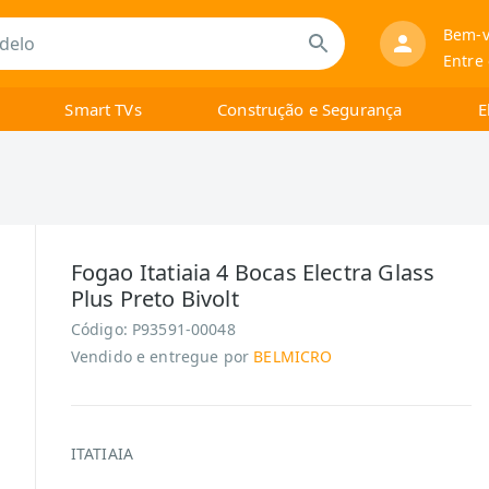
Bem-v
Entre
Smart TVs
Construção e Segurança
E
Fogao Itatiaia 4 Bocas Electra Glass
Plus Preto Bivolt
Código:
P93591-00048
Vendido e entregue por
BELMICRO
ITATIAIA