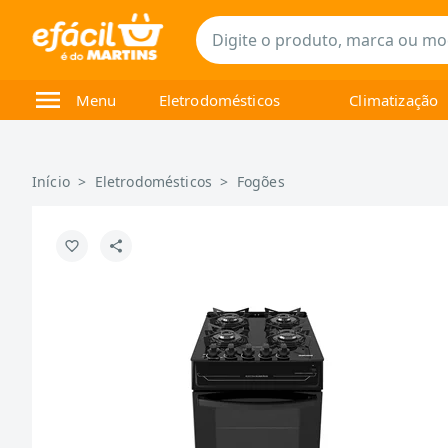
Menu
Eletrodomésticos
Climatização
Início
>
Eletrodomésticos
>
Fogões