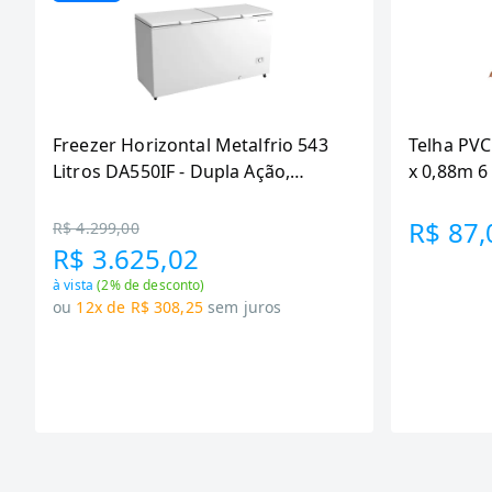
Freezer Horizontal Metalfrio 543
Telha PVC
Litros DA550IF - Dupla Ação,
x 0,88m 
Tecnologia Inverter, Branco, Bivolt
R$ 87,
R$ 4.299,00
R$ 3.625,02
à vista
(
2
% de desconto)
ou
12x de R$ 308,25
sem juros