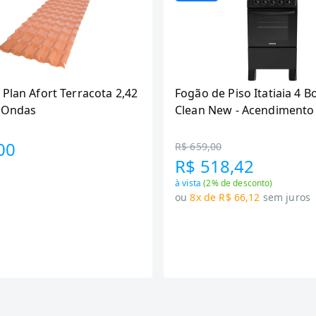
 Plan Afort Terracota 2,42
Fogão de Piso Itatiaia 4 B
6 Ondas
Clean New - Acendimento
Preto
00
R$ 659,00
R$ 518,42
à vista
(
2
% de desconto)
ou
8x de R$ 66,12
sem juros