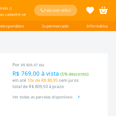
indo ;)
Fale com eFácil
 ou cadastre-se
letroportáteis
Supermercado
Informática
Por
ou
R$ 809,47
R$ 769,00
à vista
(
5
% desconto)
em até
10x de R$ 80,95
sem juros
total de
R$ 809,50
à prazo
Ver todas as parcelas disponíveis