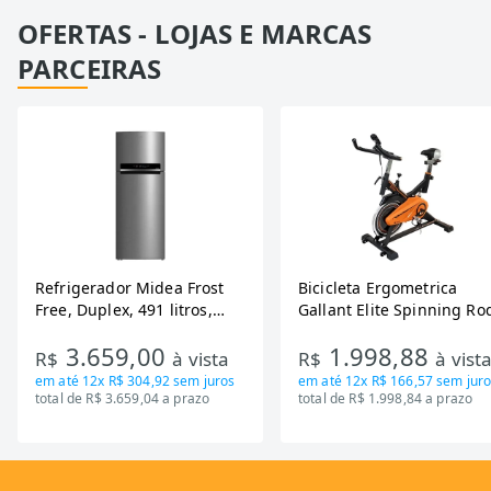
OFERTAS - LOJAS E MARCAS
PARCEIRAS
Refrigerador Midea Frost
Bicicleta Ergometrica
Free, Duplex, 491 litros,
Gallant Elite Spinning Ro
Inverter, Inox e Bivolt (MD-
de Inercia 13KG ate 110K
3.659,00
1.998,88
RT650EVK463)
Mecanica GSB13HBTA-PT
R$
à vista
R$
à vist
em até
12x R$ 304,92
sem juros
em até
12x R$ 166,57
sem juro
total de R$ 3.659,04 a prazo
total de R$ 1.998,84 a prazo