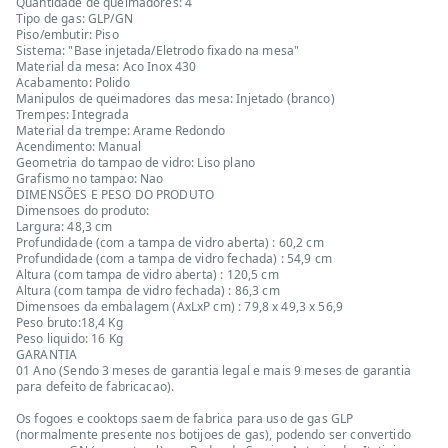
Quantidade de queimadores: 4
Tipo de gas: GLP/GN
Piso/embutir: Piso
Sistema: "Base injetada/Eletrodo fixado na mesa"
Material da mesa: Aco Inox 430
Acabamento: Polido
Manipulos de queimadores das mesa: Injetado (branco)
Trempes: Integrada
Material da trempe: Arame Redondo
Acendimento: Manual
Geometria do tampao de vidro: Liso plano
Grafismo no tampao: Nao
DIMENSÕES E PESO DO PRODUTO
Dimensoes do produto:
Largura: 48,3 cm
Profundidade (com a tampa de vidro aberta) : 60,2 cm
Profundidade (com a tampa de vidro fechada) : 54,9 cm
Altura (com tampa de vidro aberta) : 120,5 cm
Altura (com tampa de vidro fechada) : 86,3 cm
Dimensoes da embalagem (AxLxP cm) : 79,8 x 49,3 x 56,9
Peso bruto:18,4 Kg
Peso liquido: 16 Kg
GARANTIA
01 Ano (Sendo 3 meses de garantia legal e mais 9 meses de garantia
para defeito de fabricacao).
Os fogoes e cooktops saem de fabrica para uso de gas GLP
(normalmente presente nos botijoes de gas), podendo ser convertido