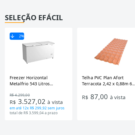
SELEÇÃO EFÁCIL
2
%
Freezer Horizontal
Telha PVC Plan Afort
Metalfrio 543 Litros
Terracota 2,42 x 0,88m 6
DA550IF - Dupla Ação,
Ondas
87,00
R$ 4.299,00
Tecnologia Inverter, Branco,
R$
à vista
3.527,02
R$
à vista
Bivolt
em até
12x R$ 299,92
sem juros
total de R$ 3.599,04 a prazo