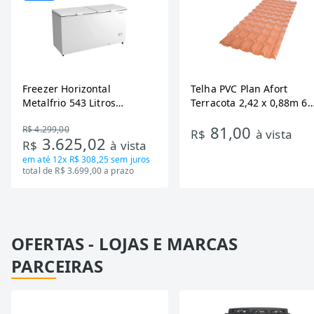
Freezer Horizontal
Telha PVC Plan Afort
Metalfrio 543 Litros
Terracota 2,42 x 0,88m 6
DA550IF - Dupla Ação,
Ondas
81,00
R$ 4.299,00
Tecnologia Inverter, Branco,
R$
à vista
3.625,02
R$
à vista
Bivolt
em até
12x R$ 308,25
sem juros
total de R$ 3.699,00 a prazo
OFERTAS - LOJAS E MARCAS
PARCEIRAS