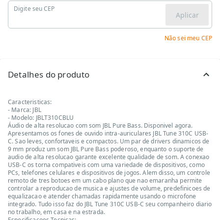
Digite seu CEP
Aplicar
Não sei meu CEP
Detalhes do produto
Caracteristicas:
- Marca: JBL
- Modelo: JBLT310CBLU
Áudio de alta resolucao com som JBL Pure Bass. Disponivel agora.
Apresentamos os fones de ouvido intra-auriculares JBL Tune 310C USB-
C. Sao leves, confortaveis e compactos. Um par de drivers dinamicos de
9 mm produz um som JBL Pure Bass poderoso, enquanto o suporte de
audio de alta resolucao garante excelente qualidade de som. A conexao
USB-C os torna compativeis com uma variedade de dispositivos, como
PCs, telefones celulares e dispositivos de jogos. Alem disso, um controle
remoto de tres botoes em um cabo plano que nao emaranha permite
controlar a reproducao de musica e ajustes de volume, predefinicoes de
equalizacao e atender chamadas rapidamente usando o microfone
integrado. Tudo isso faz do JBL Tune 310C USB-C seu companheiro diario
no trabalho, em casa e na estrada.
Especificacoes Tecnicas: