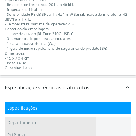
- Resposta de frequencia 20 Hz a 40 kHz
- Impedancia 16 ohm
- Sensibilidade 98 dB SPL a 1 kHz 1 mW Sensibilidade do microfone -42
dBV/Pa a 1 kHz
- Temperatura maxima de operacao 45 C
Conteudo da embalagem:
- 1 fone de ouvido JBL Tune 310C USB-C
- 3 tamanhos de ponteiras auriculares
- 1 garantia/advertencia (W/!)
- 1 guia de inicio rapido/ficha de seguranca do produto (S/i)
Dimensoes:
- 15 x 7 x 4 cm
- Peso 14,3g
Garantia: 1 ano
Especificações técnicas e atributos
Especificações
Departamento:
-
Potência:
-