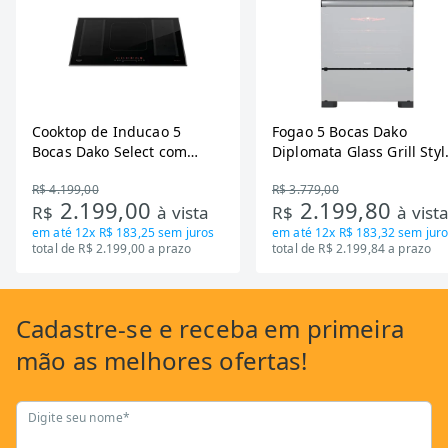
Cooktop de Inducao 5
Fogao 5 Bocas Dako
Bocas Dako Select com
Diplomata Glass Grill Styl
Zona Flexivel 220V
Timer Bivolt
R$ 4.199,00
R$ 3.779,00
2.199,00
2.199,80
R$
à vista
R$
à vist
em até
12x R$ 183,25
sem juros
em até
12x R$ 183,32
sem juro
total de R$ 2.199,00 a prazo
total de R$ 2.199,84 a prazo
Cadastre-se
e receba em primeira
mão as
melhores ofertas!
Digite seu nome*