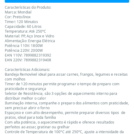
Características do Produto:
Marca: Mondial
Cor: Preto/Inox
Timer: 120 Minutos
Capacidade: 60 Litros
Temperatura: Até 250°C
Material: PP, Aço Inox e Vidro
Alimentação: Energia Elétrica
Potência 110V: 1800W
Potência 220V: 2000W
EAN 110V: 7899882319392
EAN 220V: 7899882319408
Características Adicionais:
Bandeja Removível ideal para assar carnes, frangos, legumes e receitas
com molhos
Timer de 120 minutos permite programar o tempo de preparo com
praticidade e segurança
Seletor de Resistência, são 3 opções de aquecimento interno para
distribuir melhor o calor
Iluminação interna, companhe o preparo dos alimentos com praticidade,
sem precisar abrir o forno
Espaçoso e com alto desempenho, permite preparar diversos tipos de
pratos, ideal para toda família
Com alta potência, o aquecimento é rápido e oferece resultados
perfeitos ao assar, gratinar ou grelhar
Controle de Temperatura de 100°C até 250°C, ajuste a intensidade da