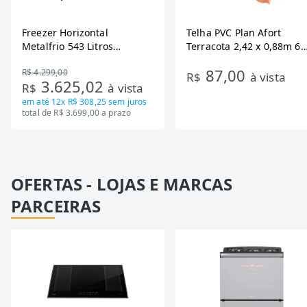
Freezer Horizontal
Telha PVC Plan Afort
Metalfrio 543 Litros
Terracota 2,42 x 0,88m 6
DA550IF - Dupla Ação,
Ondas
87,00
R$ 4.299,00
Tecnologia Inverter, Branco,
R$
à vista
3.625,02
R$
à vista
Bivolt
em até
12x R$ 308,25
sem juros
total de R$ 3.699,00 a prazo
OFERTAS - LOJAS E MARCAS
PARCEIRAS