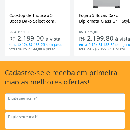
Cooktop de Inducao 5
Fogao 5 Bocas Dako
Bocas Dako Select com
Diplomata Glass Grill Styl
Zona Flexivel 220V
Timer Bivolt
R$ 4.199,00
R$ 3.779,00
2.199,00
2.199,80
R$
à vista
R$
à vist
em até
12x R$ 183,25
sem juros
em até
12x R$ 183,32
sem juro
total de R$ 2.199,00 a prazo
total de R$ 2.199,84 a prazo
Cadastre-se
e receba em primeira
mão as
melhores ofertas!
Digite seu nome*
Digite seu e-mail*