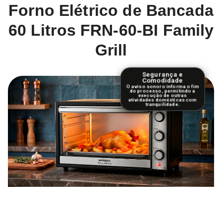
Forno Elétrico de Bancada
60 Litros FRN-60-BI Family
Grill
Segurança e
Comodidade
O aviso sonoro informa o fim
do processo, permitindo a
execução de outras
atividades domésticas com
tranquilidade.