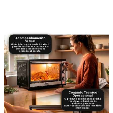
Acompanhamento
Visual
A luz interna e a porta de vidro
permitem checar a textura e a
cor dos alimentos com
clareza absoluta.
Conjunto Técnico
Operacional
O produto acompanha grelha
regulável e bandeja de
resíduos para uma
experiência culinária imediata
e funcional.