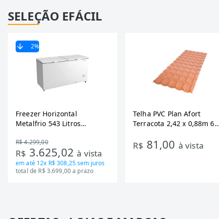
SELEÇÃO EFÁCIL
2
%
Freezer Horizontal
Telha PVC Plan Afort
Metalfrio 543 Litros
Terracota 2,42 x 0,88m 6
DA550IF - Dupla Ação,
Ondas
81,00
R$ 4.299,00
Tecnologia Inverter, Branco,
R$
à vista
3.625,02
R$
à vista
Bivolt
em até
12x R$ 308,25
sem juros
total de R$ 3.699,00 a prazo