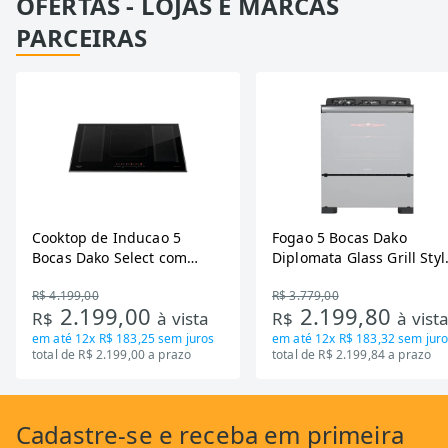
OFERTAS - LOJAS E MARCAS
PARCEIRAS
Cooktop de Inducao 5
Fogao 5 Bocas Dako
Bocas Dako Select com
Diplomata Glass Grill Styl
Zona Flexivel 220V
Timer Bivolt
R$ 4.199,00
R$ 3.779,00
2.199,00
2.199,80
R$
à vista
R$
à vist
em até
12x R$ 183,25
sem juros
em até
12x R$ 183,32
sem juro
total de R$ 2.199,00 a prazo
total de R$ 2.199,84 a prazo
Cadastre-se
e receba em primeira