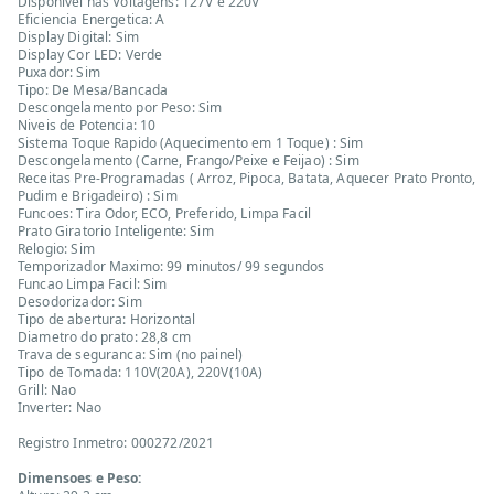
Disponivel nas Voltagens: 127V e 220V
Eficiencia Energetica: A
Display Digital: Sim
Display Cor LED: Verde
Puxador: Sim
Tipo: De Mesa/Bancada
Descongelamento por Peso: Sim
Niveis de Potencia: 10
Sistema Toque Rapido (Aquecimento em 1 Toque) : Sim
Descongelamento (Carne, Frango/Peixe e Feijao) : Sim
Receitas Pre-Programadas ( Arroz, Pipoca, Batata, Aquecer Prato Pronto,
Pudim e Brigadeiro) : Sim
Funcoes: Tira Odor, ECO, Preferido, Limpa Facil
Prato Giratorio Inteligente: Sim
Relogio: Sim
Temporizador Maximo: 99 minutos/ 99 segundos
Funcao Limpa Facil: Sim
Desodorizador: Sim
Tipo de abertura: Horizontal
Diametro do prato: 28,8 cm
Trava de seguranca: Sim (no painel)
Tipo de Tomada: 110V(20A), 220V(10A)
Grill: Nao
Inverter: Nao
Registro Inmetro: 000272/2021
Dimensoes e Peso: