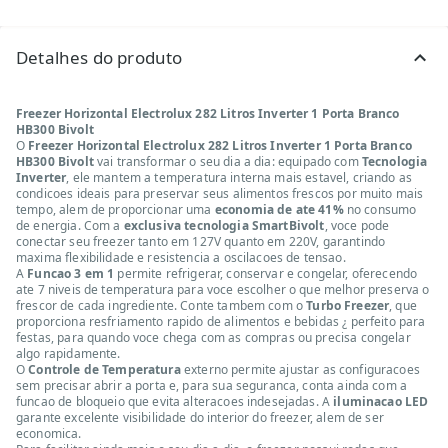
Detalhes do produto
Freezer Horizontal Electrolux 282 Litros Inverter 1 Porta Branco
HB300 Bivolt
O
Freezer Horizontal Electrolux 282 Litros Inverter 1 Porta Branco
HB300 Bivolt
vai transformar o seu dia a dia: equipado com
Tecnologia
Inverter
, ele mantem a temperatura interna mais estavel, criando as
condicoes ideais para preservar seus alimentos frescos por muito mais
tempo, alem de proporcionar uma
economia de ate 41%
no consumo
de energia. Com a
exclusiva tecnologia SmartBivolt
, voce pode
conectar seu freezer tanto em 127V quanto em 220V, garantindo
maxima flexibilidade e resistencia a oscilacoes de tensao.
A
Funcao 3 em 1
permite refrigerar, conservar e congelar, oferecendo
ate 7 niveis de temperatura para voce escolher o que melhor preserva o
frescor de cada ingrediente. Conte tambem com o
Turbo Freezer
, que
proporciona resfriamento rapido de alimentos e bebidas ¿ perfeito para
festas, para quando voce chega com as compras ou precisa congelar
algo rapidamente.
O
Controle de Temperatura
externo permite ajustar as configuracoes
sem precisar abrir a porta e, para sua seguranca, conta ainda com a
funcao de bloqueio que evita alteracoes indesejadas. A
iluminacao LED
garante excelente visibilidade do interior do freezer, alem de ser
economica.