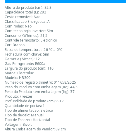
Altura do produto (cm): 82.8
Capacidade total (L): 282
Cesto removivel: Nao
Classificacao Energetica: A
Com rodas: Nao
Com tecnologia inverter: Sim
Consumo(kWh/mes): 21,5
Controle termostato: Eletronico
Cor: Branco
Faixa de temperatura: -26 °C a 0°C
Fechadura com chave: Sim
Garantia (Meses): 12
Gas Refrigerante: R600a
Largura do produto (cm): 110
Marca: Electrolux
Modelo: HB300
Numero de registro Inmetro: 011658/2025
Peso do Produto com embalagem (Kg): 44,5
Peso do Produto sem embalagem (Kg): 37
Produto: Freezer
Profundidade do produto (cm): 60.7
Quantidade de portas: 1
Tipo de alimentacao: Eletrico
Tipo de degelo: Manual
Tipo de Freezer: Horizontal
Voltagem: Bivolt
Altura Embalagem do Vendor: 89 cm