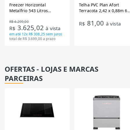
Freezer Horizontal
Telha PVC Plan Afort
Metalfrio 543 Litros
Terracota 2,42 x 0,88m 6
DA550IF - Dupla Ação,
Ondas
81,00
R$ 4.299,00
Tecnologia Inverter, Branco,
R$
à vista
3.625,02
R$
à vista
Bivolt
em até
12x R$ 308,25
sem juros
total de R$ 3.699,00 a prazo
OFERTAS - LOJAS E MARCAS
PARCEIRAS