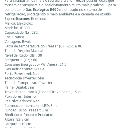
Para facilitar ainda mais o seu dia a dia, o freezer possui rodas que
tornam o transporte e o posicionamento muito mais praticos. E para
completar, o
Gas Ecologico R600a
e utilizado no sistema de
refrigeracao, protegendo o meio ambiente e a camada de ozonio.
Especificacoes Tecnicas:
Marca: Electrolux
Modelo: HB300
Capacidade (L) : 282
Cor: Branco
Voltagem: Bivolt
Faixa de temperatura do Freezer (C) : -26C a 0C
Tipo de Degelo: Manual
Nivel de Ruido (dB) : 38
Frequencia (Hz) : 60
Consumo Energetico (kWh/mes) : 21,5
Gas Refrigerante: R600a
Porta Reversivel: Nao
Tecnologia Inverter: Sim
Tipo de Compressor: Inverter
Painel Digital: Sim
Trava de seguranca (Funcao Trava Painel) : Sim
Puxadores: Interno
Pes Niveladores: Nao
Iluminacao interna em LED: Sim
Funcao Turbo Freezer: Sim
Medidas e Peso do Produto:
Altura: 82,8 cm
Largura: 110 cm