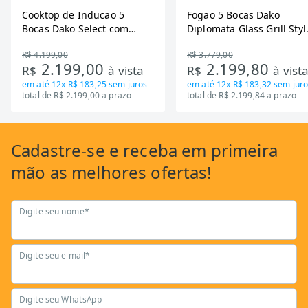
Cooktop de Inducao 5
Fogao 5 Bocas Dako
Bocas Dako Select com
Diplomata Glass Grill Styl
Zona Flexivel 220V
Timer Bivolt
R$ 4.199,00
R$ 3.779,00
2.199,00
2.199,80
R$
à vista
R$
à vist
em até
12x R$ 183,25
sem juros
em até
12x R$ 183,32
sem juro
total de R$ 2.199,00 a prazo
total de R$ 2.199,84 a prazo
Cadastre-se
e receba em primeira
mão as
melhores ofertas!
Digite seu nome*
Digite seu e-mail*
Digite seu WhatsApp