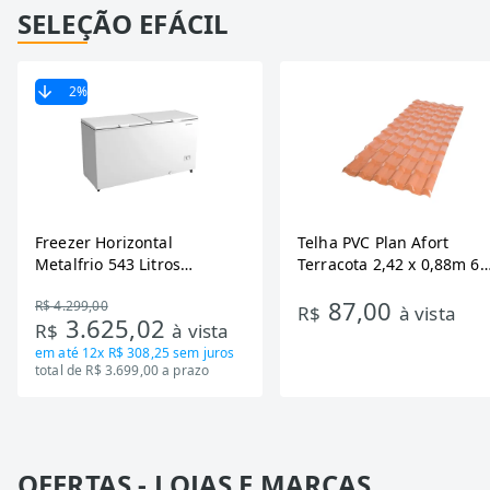
SELEÇÃO EFÁCIL
2
%
Freezer Horizontal
Telha PVC Plan Afort
Metalfrio 543 Litros
Terracota 2,42 x 0,88m 6
DA550IF - Dupla Ação,
Ondas
87,00
R$ 4.299,00
Tecnologia Inverter, Branco,
R$
à vista
3.625,02
R$
à vista
Bivolt
em até
12x R$ 308,25
sem juros
total de R$ 3.699,00 a prazo
OFERTAS - LOJAS E MARCAS