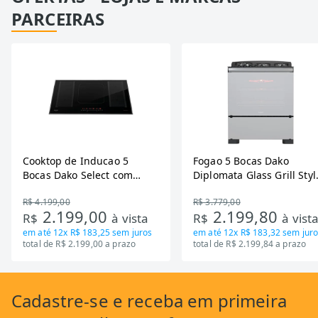
PARCEIRAS
Cooktop de Inducao 5
Fogao 5 Bocas Dako
Bocas Dako Select com
Diplomata Glass Grill Styl
Zona Flexivel 220V
Timer Bivolt
R$ 4.199,00
R$ 3.779,00
2.199,00
2.199,80
R$
à vista
R$
à vist
em até
12x R$ 183,25
sem juros
em até
12x R$ 183,32
sem juro
total de R$ 2.199,00 a prazo
total de R$ 2.199,84 a prazo
Cadastre-se
e receba em primeira