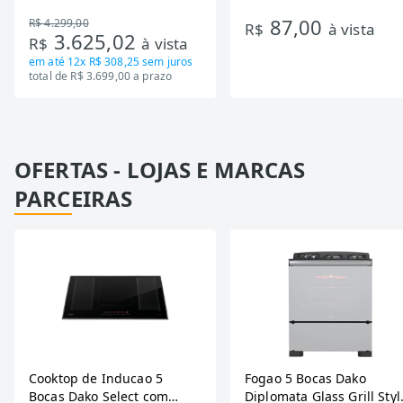
DA550IF - Dupla Ação,
Ondas
87,00
R$ 4.299,00
Tecnologia Inverter, Branco,
R$
à vista
3.625,02
R$
à vista
Bivolt
em até
12x R$ 308,25
sem juros
total de R$ 3.699,00 a prazo
OFERTAS - LOJAS E MARCAS
PARCEIRAS
Cooktop de Inducao 5
Fogao 5 Bocas Dako
Bocas Dako Select com
Diplomata Glass Grill Styl