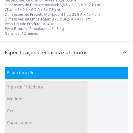
pasteis, pao de queijo, peixes entre outros.
Dimensoes do Cesto Removivel: 8,5 L x 6,8 A x 31,2 P cm
Chapa: 24,2 L x 6,7 A x 34,7 P cm
Dimensoes do Produto Montado: 41 L x 28,8 A x 40 P cm
Dimensoes da Embalagem: 47 L x 36,5 A x 47 P cm
Peso Liquido Produto: 10,4 kg
Peso Bruto da Embalagem: 11,8 kg
Garantia: 12 meses
Especificações técnicas e atributos
Especificações
Tipo de Fritadeira:
-
Modelo:
-
Cor:
-
Capacidade:
-