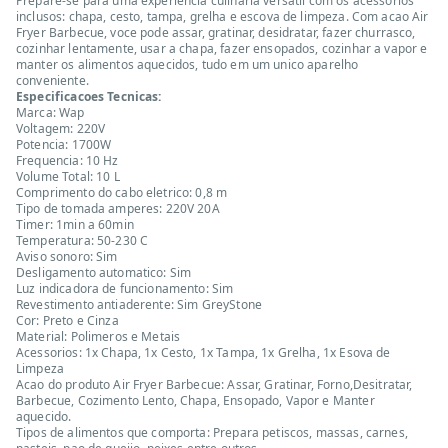
Prepare-se para uma experiencia culinaria versatil com os acessorios
inclusos: chapa, cesto, tampa, grelha e escova de limpeza. Com acao Air
Fryer Barbecue, voce pode assar, gratinar, desidratar, fazer churrasco,
cozinhar lentamente, usar a chapa, fazer ensopados, cozinhar a vapor e
manter os alimentos aquecidos, tudo em um unico aparelho
conveniente.
Especificacoes Tecnicas:
Marca: Wap
Voltagem: 220V
Potencia: 1700W
Frequencia: 10 Hz
Volume Total: 10 L
Comprimento do cabo eletrico: 0,8 m
Tipo de tomada amperes: 220V 20A
Timer: 1min a 60min
Temperatura: 50-230 C
Aviso sonoro: Sim
Desligamento automatico: Sim
Luz indicadora de funcionamento: Sim
Revestimento antiaderente: Sim GreyStone
Cor: Preto e Cinza
Material: Polimeros e Metais
Acessorios: 1x Chapa, 1x Cesto, 1x Tampa, 1x Grelha, 1x Esova de
Limpeza
Acao do produto Air Fryer Barbecue: Assar, Gratinar, Forno,Desitratar,
Barbecue, Cozimento Lento, Chapa, Ensopado, Vapor e Manter
aquecido.
Tipos de alimentos que comporta: Prepara petiscos, massas, carnes,