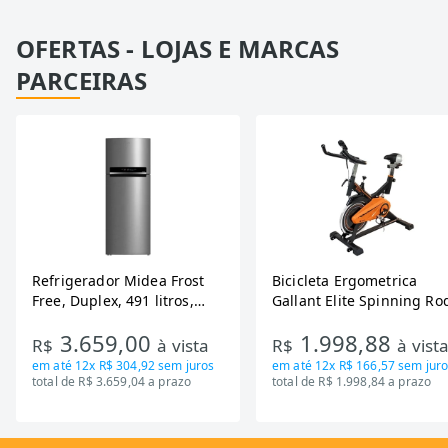
OFERTAS - LOJAS E MARCAS
PARCEIRAS
Refrigerador Midea Frost
Bicicleta Ergometrica
Free, Duplex, 491 litros,
Gallant Elite Spinning Ro
Inverter, Inox e Bivolt (MD-
de Inercia 13KG ate 110K
3.659,00
1.998,88
RT650EVK463)
Mecanica GSB13HBTA-PT
R$
à vista
R$
à vist
em até
12x R$ 304,92
sem juros
em até
12x R$ 166,57
sem juro
total de R$ 3.659,04 a prazo
total de R$ 1.998,84 a prazo