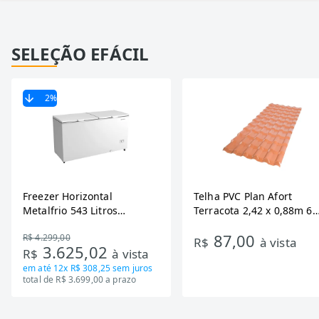
SELEÇÃO EFÁCIL
2
%
Freezer Horizontal
Telha PVC Plan Afort
Metalfrio 543 Litros
Terracota 2,42 x 0,88m 6
DA550IF - Dupla Ação,
Ondas
87,00
R$ 4.299,00
Tecnologia Inverter, Branco,
R$
à vista
3.625,02
R$
à vista
Bivolt
em até
12x R$ 308,25
sem juros
total de R$ 3.699,00 a prazo