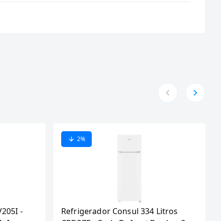
2
%
V205I -
Refrigerador Consul 334 Litros