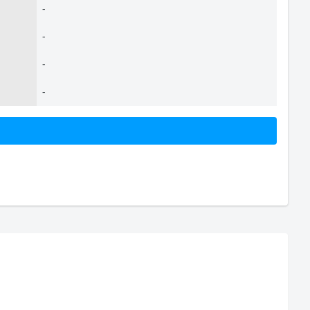
-
-
-
-