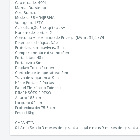
Capacidade: 400L
Marca: Brastemp
Cor: Branco
Modelo: BRM54JBBNA
Voltagem: 127V
Classificação Energética: A+
Número de portas: 2
Consumo Aproximado de Energia (kWh) : 51,4 kWh
Dispenser de água: Não
Prateleiras removíveis: Sim
Compartimento extra frio: Sim
Porta latas: Não
Porta ovos: Sim
Display: Touch Screen
Controle de temperatura: Sim
Trava de segurança: Sim
Nº de Portas: 2 Portas
Painel Eletrônico: Externo
DIMENSÕES E PESO
Altura: 185 cm
Largura: 62 cm
Profundidade: 75.5 cm
Peso: 66Kg
GARANTIA
01 Ano (Sendo 3 meses de garantia legal e mais 9 meses de garantia p