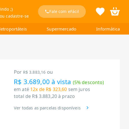
indo ;)
Fale com eFácil
 ou cadastre-se
letroportáteis
Supermercado
Informática
Por
ou
R$ 3.883,16
R$ 3.689,00
à vista
(
5
% desconto)
em até
12x de R$ 323,60
sem juros
total de
R$ 3.883,20
à prazo
Ver todas as parcelas disponíveis