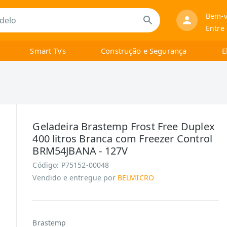
Bem-v
Entre
Smart TVs
Construção e Segurança
E
Geladeira Brastemp Frost Free Duplex
400 litros Branca com Freezer Control
BRM54JBANA - 127V
Código:
P75152-00048
Vendido e entregue por
BELMICRO
Brastemp