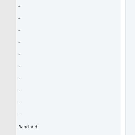
-
-
-
-
-
-
-
-
-
-
Band-Aid