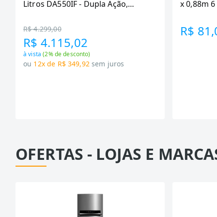
Litros DA550IF - Dupla Ação,
x 0,88m 
Tecnologia Inverter, Branco, Bivolt
R$ 81,
R$ 4.299,00
R$ 4.115,02
à vista
(
2
% de desconto)
ou
12x de R$ 349,92
sem juros
OFERTAS - LOJAS E MARCA