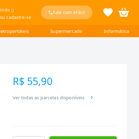
indo ;)
Fale com eFácil
 ou cadastre-se
letroportáteis
Supermercado
Informática
R$ 55,90
Ver todas as parcelas disponíveis