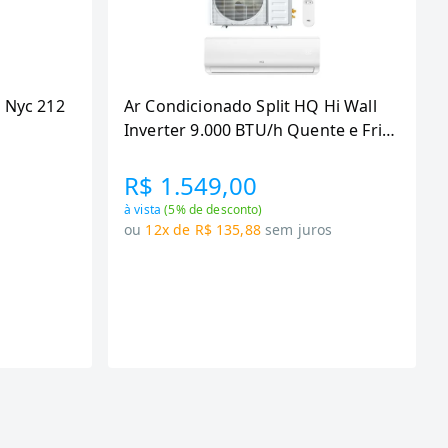
 Nyc 212
Ar Condicionado Split HQ Hi Wall
Inverter 9.000 BTU/h Quente e Frio
Monofasico Branco
VIHT9KCH3S2S23 -
R$ 1.549,00
à vista
(
5
% de desconto)
s
ou
12x de R$ 135,88
sem juros