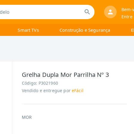
Bem-v
Entre
Smart TVs
Construção e Segurança
E
Grelha Dupla Mor Parrilha Nº 3
Código:
P3021960
Vendido e entregue por
eFácil
MOR