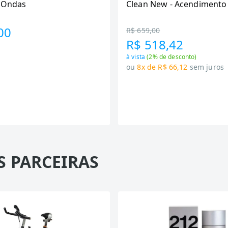
6 Ondas
Clean New - Acendimento
Preto
00
R$ 659,00
R$ 518,42
à vista
(
2
% de desconto)
ou
8x de R$ 66,12
sem juros
S PARCEIRAS