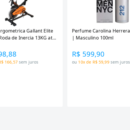
Ergometrica Gallant Elite
Perfume Carolina Herrera
Roda de Inercia 13KG ate
| Masculino 100ml
canica GSB13HBTA-PT
98,88
R$ 599,90
R$ 166,57
sem juros
ou
10x de R$ 59,99
sem juro