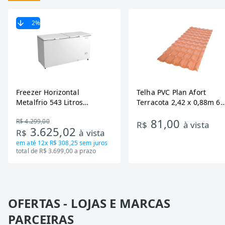
2
%
Freezer Horizontal
Telha PVC Plan Afort
Metalfrio 543 Litros
Terracota 2,42 x 0,88m 6
DA550IF - Dupla Ação,
Ondas
81,00
R$ 4.299,00
Tecnologia Inverter, Branco,
R$
à vista
3.625,02
R$
à vista
Bivolt
em até
12x R$ 308,25
sem juros
total de R$ 3.699,00 a prazo
OFERTAS - LOJAS E MARCAS
PARCEIRAS