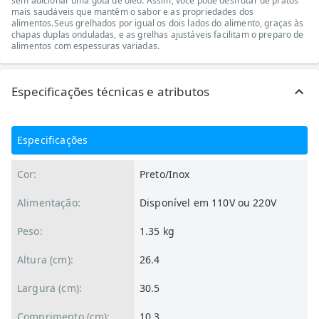
sem adicionar uma gota de óleo. Assim, você pode desfrutar de pratos
mais saudáveis que mantêm o sabor e as propriedades dos
alimentos.Seus grelhados por igual os dois lados do alimento, graças às
chapas duplas onduladas, e as grelhas ajustáveis facilitam o preparo de
alimentos com espessuras variadas.
Especificações técnicas e atributos
Especificações
Cor:
Preto/Inox
Alimentação:
Disponível em 110V ou 220V
Peso:
1.35 kg
Altura (cm):
26.4
Largura (cm):
30.5
Comprimento (cm):
10.3