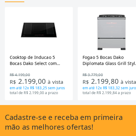
Cooktop de Inducao 5
Fogao 5 Bocas Dako
Bocas Dako Select com
Diplomata Glass Grill Styl
Zona Flexivel 220V
Timer Bivolt
R$ 4.199,00
R$ 3.779,00
2.199,00
2.199,80
R$
à vista
R$
à vist
em até
12x R$ 183,25
sem juros
em até
12x R$ 183,32
sem juro
total de R$ 2.199,00 a prazo
total de R$ 2.199,84 a prazo
Cadastre-se
e receba em primeira
mão as
melhores ofertas!