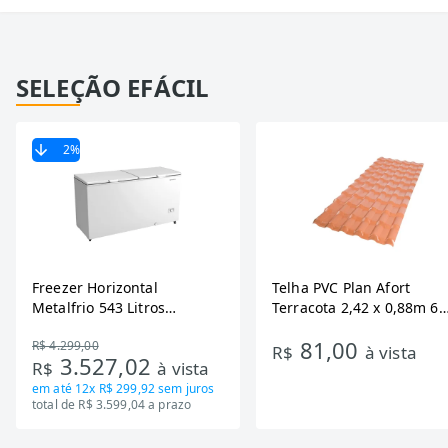
SELEÇÃO EFÁCIL
2
%
Freezer Horizontal
Telha PVC Plan Afort
Metalfrio 543 Litros
Terracota 2,42 x 0,88m 6
DA550IF - Dupla Ação,
Ondas
81,00
R$ 4.299,00
Tecnologia Inverter, Branco,
R$
à vista
3.527,02
R$
à vista
Bivolt
em até
12x R$ 299,92
sem juros
total de R$ 3.599,04 a prazo