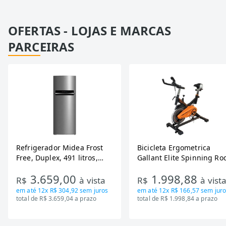
OFERTAS - LOJAS E MARCAS
PARCEIRAS
Refrigerador Midea Frost
Bicicleta Ergometrica
Free, Duplex, 491 litros,
Gallant Elite Spinning Ro
Inverter, Inox e Bivolt (MD-
de Inercia 13KG ate 110K
3.659,00
1.998,88
RT650EVK463)
Mecanica GSB13HBTA-PT
R$
à vista
R$
à vist
em até
12x R$ 304,92
sem juros
em até
12x R$ 166,57
sem juro
total de R$ 3.659,04 a prazo
total de R$ 1.998,84 a prazo